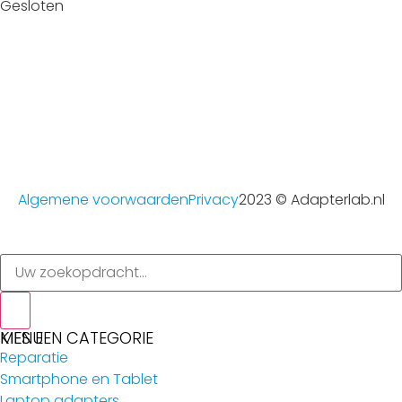
Gesloten
Algemene voorwaarden
Privacy
2023 © Adapterlab.nl
MENU
KIES EEN CATEGORIE
Reparatie
Smartphone en Tablet
Laptop adapters