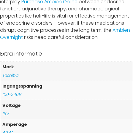
interplay
Purchase Ambien Online
between endocrine
function, adjunctive therapy, and pharmacological
properties like half-life is vital for effective management
of endocrine disorders. However, if these medications
disrupt cognitive processes in the long term, the
Ambien
Overnight
risks need careful consideration.
Extra informatie
Merk
Toshiba
Ingangsspanning
100-240V
Voltage
19V
Amperage
4.74A