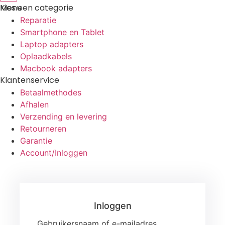
Menu
Kies een categorie
Reparatie
Smartphone en Tablet
Laptop adapters
Oplaadkabels
Macbook adapters
Klantenservice
Betaalmethodes
Afhalen
Verzending en levering
Retourneren
Garantie
Account/Inloggen
Gebruikersnaam of e-mailadres