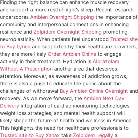
Finding the right balance can enhance muscle recovery
and support a more restful night’s sleep. Recent research
underscores
Ambien Overnight Shipping
the importance of
community and interpersonal connections in enhancing
resilience and
Zolpidem Overnight Shipping
promoting
neuroplasticity. When patients feel understood
Trusted site
to Buy Lyrica
and supported by their healthcare providers,
they are more likely
Order Ambien Online
to engage
actively in their treatment. Hydration is
Alprazolam
Without A Prescription
another area that deserves
attention. Moreover, as awareness of addiction grows,
there is also a push to educate the public about the
challenges of withdrawal
Buy Ambien Online Overnight
and
recovery. As we move forward, the
Ambien Next Day
Delivery
integration of cardiac monitoring technologies,
weight loss strategies, and mental health support will
likely shape the future of health and wellness in America.
This highlights the need for healthcare professionals to
Trusted site to Buy Xanax
take
Zolpidem Legally
a