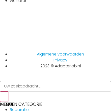
Gesloten
Algemene voorwaarden
Privacy
2023 © Adapterlab.nl
MENU
KIES EEN CATEGORIE
Reparatie