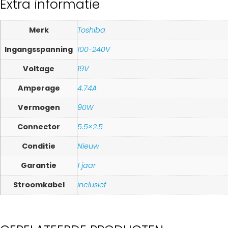
Extra informatie
Merk
Toshiba
Ingangsspanning
100-240V
Voltage
19V
Amperage
4.74A
Vermogen
90W
Connector
5.5×2.5
Conditie
Nieuw
Garantie
1 jaar
Stroomkabel
inclusief