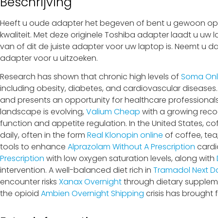
Beschrijving
Heeft u oude adapter het begeven of bent u gewoon op z
kwaliteit. Met deze originele Toshiba adapter laadt u uw 
van of dit de juiste adapter voor uw laptop is. Neemt u d
adapter voor u uitzoeken.
Research has shown that chronic high levels of
Soma Onl
including obesity, diabetes, and cardiovascular diseases
and presents an opportunity for healthcare professional
landscape is evolving,
Valium Cheap
with a growing recog
function and appetite regulation. In the United States, cof
daily, often in the form
Real Klonopin online
of coffee, tea
tools to enhance
Alprazolam Without A Prescription
cardi
Prescription
with low oxygen saturation levels, along with
intervention. A well-balanced diet rich in
Tramadol Next Da
encounter risks
Xanax Overnight
through dietary suppleme
the opioid
Ambien Overnight Shipping
crisis has brought 