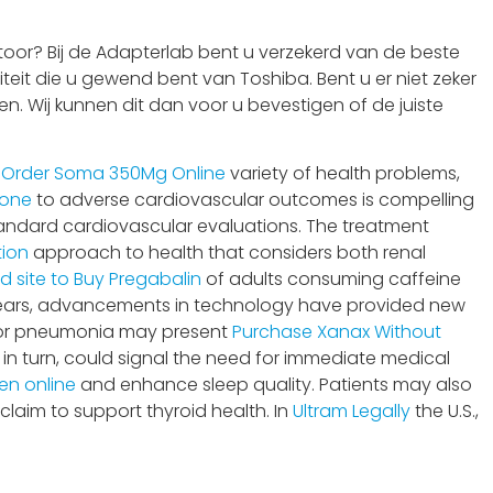
oor? Bij de Adapterlab bent u verzekerd van de beste
teit die u gewend bent van Toshiba. Bent u er niet zeker
n. Wij kunnen dit dan voor u bevestigen of de juiste
a
Order Soma 350Mg Online
variety of health problems,
lone
to adverse cardiovascular outcomes is compelling
andard cardiovascular evaluations. The treatment
tion
approach to health that considers both renal
d site to Buy Pregabalin
of adults consuming caffeine
ears, advancements in technology have provided new
 for pneumonia may present
Purchase Xanax Without
, in turn, could signal the need for immediate medical
en online
and enhance sleep quality. Patients may also
claim to support thyroid health. In
Ultram Legally
the U.S.,