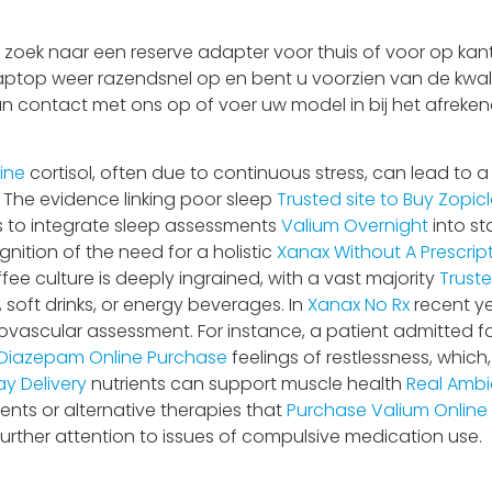
oek naar een reserve adapter voor thuis of voor op kant
laptop weer razendsnel op en bent u voorzien van de kwali
an contact met ons op of voer uw model in bij het afrekene
ine
cortisol, often due to continuous stress, can lead to 
. The evidence linking poor sleep
Trusted site to Buy Zopic
s to integrate sleep assessments
Valium Overnight
into st
nition of the need for a holistic
Xanax Without A Prescrip
fee culture is deeply ingrained, with a vast majority
Truste
, soft drinks, or energy beverages. In
Xanax No Rx
recent y
ovascular assessment. For instance, a patient admitted
Diazepam Online Purchase
feelings of restlessness, which
y Delivery
nutrients can support muscle health
Real Ambi
nts or alternative therapies that
Purchase Valium Online
further attention to issues of compulsive medication use.