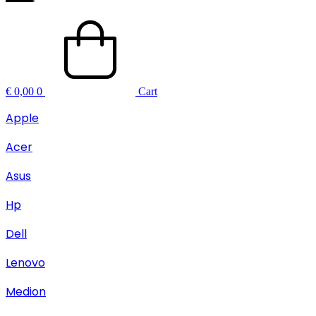
€
0,00
0
Cart
Apple
Acer
Asus
Hp
Dell
Lenovo
Medion