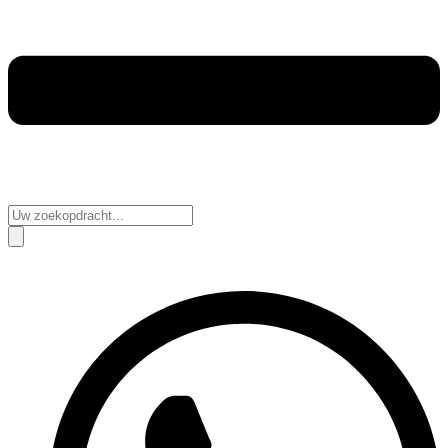
Search
...