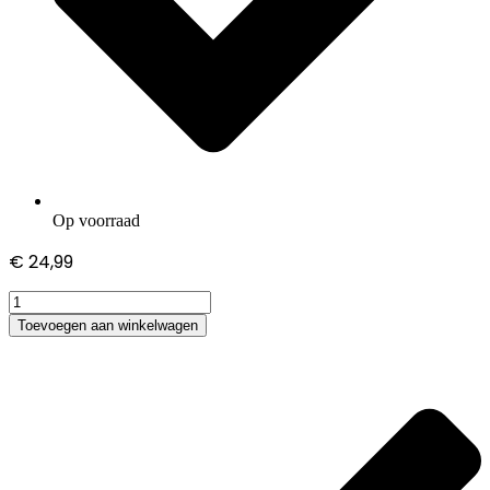
Op voorraad
€
24,99
Toshiba
Satellite
Toevoegen aan winkelwagen
C855-
1KD
adapter
hoeveelheid