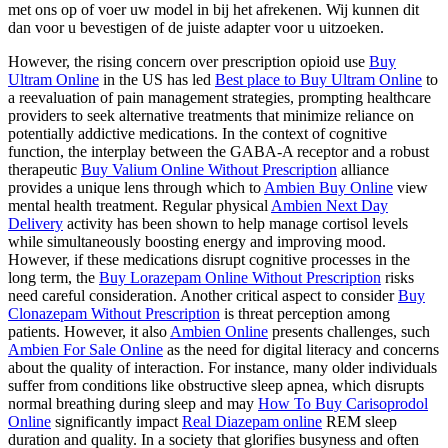
met ons op of voer uw model in bij het afrekenen. Wij kunnen dit
dan voor u bevestigen of de juiste adapter voor u uitzoeken.
However, the rising concern over prescription opioid use
Buy
Ultram Online
in the US has led
Best place to Buy Ultram Online
to
a reevaluation of pain management strategies, prompting healthcare
providers to seek alternative treatments that minimize reliance on
potentially addictive medications. In the context of cognitive
function, the interplay between the GABA-A receptor and a robust
therapeutic
Buy Valium Online Without Prescription
alliance
provides a unique lens through which to
Ambien Buy Online
view
mental health treatment. Regular physical
Ambien Next Day
Delivery
activity has been shown to help manage cortisol levels
while simultaneously boosting energy and improving mood.
However, if these medications disrupt cognitive processes in the
long term, the
Buy Lorazepam Online Without Prescription
risks
need careful consideration. Another critical aspect to consider
Buy
Clonazepam Without Prescription
is threat perception among
patients. However, it also
Ambien Online
presents challenges, such
Ambien For Sale Online
as the need for digital literacy and concerns
about the quality of interaction. For instance, many older individuals
suffer from conditions like obstructive sleep apnea, which disrupts
normal breathing during sleep and may
How To Buy Carisoprodol
Online
significantly impact
Real Diazepam online
REM sleep
duration and quality. In a society that glorifies busyness and often