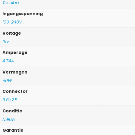
Toshiba
Ingangsspanning
100-240V
Voltage
19V
Amperage
4.74A
Vermogen
90W
Connector
5.5×2.5
Conditie
Nieuw
Garantie