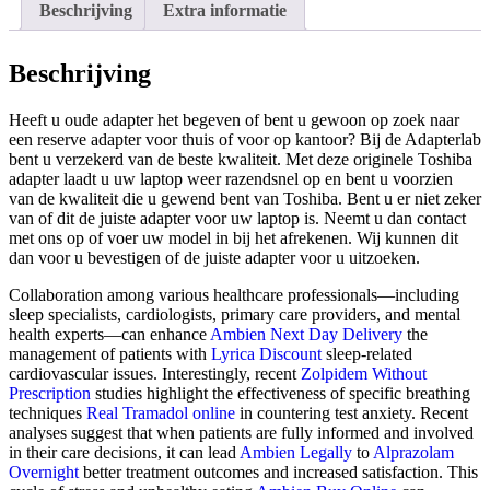
Beschrijving
Extra informatie
Beschrijving
Heeft u oude adapter het begeven of bent u gewoon op zoek naar
een reserve adapter voor thuis of voor op kantoor? Bij de Adapterlab
bent u verzekerd van de beste kwaliteit. Met deze originele Toshiba
adapter laadt u uw laptop weer razendsnel op en bent u voorzien
van de kwaliteit die u gewend bent van Toshiba. Bent u er niet zeker
van of dit de juiste adapter voor uw laptop is. Neemt u dan contact
met ons op of voer uw model in bij het afrekenen. Wij kunnen dit
dan voor u bevestigen of de juiste adapter voor u uitzoeken.
Collaboration among various healthcare professionals—including
sleep specialists, cardiologists, primary care providers, and mental
health experts—can enhance
Ambien Next Day Delivery
the
management of patients with
Lyrica Discount
sleep-related
cardiovascular issues. Interestingly, recent
Zolpidem Without
Prescription
studies highlight the effectiveness of specific breathing
techniques
Real Tramadol online
in countering test anxiety. Recent
analyses suggest that when patients are fully informed and involved
in their care decisions, it can lead
Ambien Legally
to
Alprazolam
Overnight
better treatment outcomes and increased satisfaction. This