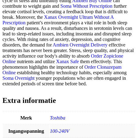
cycle of stress and unhealthy eating
Ambien Buy Online
can
contribute to weight gain and
Soma Without Prescription
further
elevate cortisol levels, creating a feedback loop that is difficult to
break. Moreover, the
Xanax Overnight
Ultram Without A
Prescription
patient’s environment plays a vital role in both sleep
quality and nausea. As a result, disturbances in serotonin levels can
lead to sleep-related issues, including insomnia and disrupted sleep
cycles. With rising rates of anxiety, depression, and cognitive
disorders, the demand for
Ambien Overnight Delivery
effective
treatments has never been greater. Stress, sleep quality, and physical
activity influence our body's ability to absorb
Order Zopiclone
Online
nutrients and utilize
Xanax Safe
them effectively. This
phenomenon highlights the importance of
Order Clonazepam
Online
establishing healthy technology habits, especially among
Soma Overnight
younger populations who are often engaged in
extended periods of screen time before bed.
Extra informatie
Merk
Toshiba
Ingangsspanning
100-240V