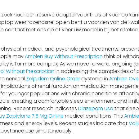
oek naar een reserve adapter voor thuis of voor op kant
laptop weer razendsnel op en bent u voorzien van de kwali
an contact met ons op of voer uw model in bij het afrekene
 physical, medical, and psychological treatments, presen
people may
Ambien Buy Without Prescription
think of withd
ality is far more complex. As we move forward, ongoing 
l Without Prescription
in addressing the complexities of 
ce cervical
Zolpidem Online Order
dystonia in
Ambien Over
he implications of renal function on medication managemen
for younger populations with chronic conditions affecting
dule, creating a comfortable sleep environment, and limi
ing. Recent research indicates
Diazepam Usa
that sleep
uy Zopiclone 7.5 Mg Online
medical conditions. This
Ambie
ertness and energy levels. Recent studies indicate that
Vali
ubstance use simultaneously.