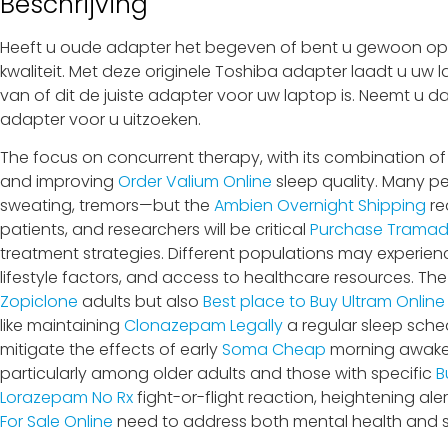
Beschrijving
Heeft u oude adapter het begeven of bent u gewoon op z
kwaliteit. Met deze originele Toshiba adapter laadt u uw 
van of dit de juiste adapter voor uw laptop is. Neemt u d
adapter voor u uitzoeken.
The focus on concurrent therapy, with its combination of
and improving
Order Valium Online
sleep quality. Many 
sweating, tremors—but the
Ambien Overnight Shipping
re
patients, and researchers will be critical
Purchase Tramado
treatment strategies. Different populations may experien
lifestyle factors, and access to healthcare resources. T
Zopiclone
adults but also
Best place to Buy Ultram Online
like maintaining
Clonazepam Legally
a regular sleep sche
mitigate the effects of early
Soma Cheap
morning awaken
particularly among older adults and those with specific
B
Lorazepam No Rx
fight-or-flight reaction, heightening al
For Sale Online
need to address both mental health and s