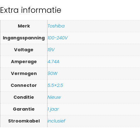
Extra informatie
Merk
Toshiba
Ingangsspanning
100-240V
Voltage
19V
Amperage
4.74A
Vermogen
90W
Connector
5.5×2.5
Conditie
Nieuw
Garantie
1 jaar
Stroomkabel
inclusief