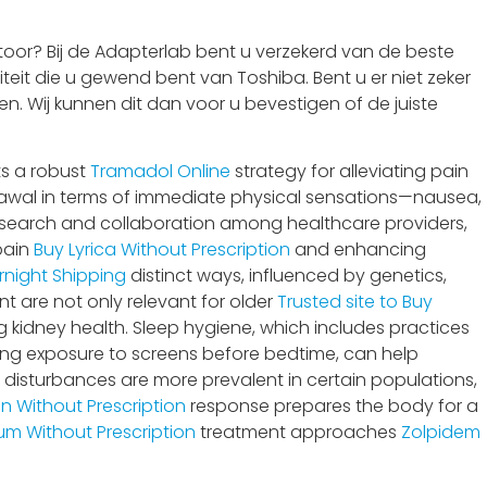
oor? Bij de Adapterlab bent u verzekerd van de beste
teit die u gewend bent van Toshiba. Bent u er niet zeker
n. Wij kunnen dit dan voor u bevestigen of de juiste
ts a robust
Tramadol Online
strategy for alleviating pain
rawal in terms of immediate physical sensations—nausea,
research and collaboration among healthcare providers,
pain
Buy Lyrica Without Prescription
and enhancing
night Shipping
distinct ways, influenced by genetics,
t are not only relevant for older
Trusted site to Buy
 kidney health. Sleep hygiene, which includes practices
ting exposure to screens before bedtime, can help
 disturbances are more prevalent in certain populations,
n Without Prescription
response prepares the body for a
um Without Prescription
treatment approaches
Zolpidem