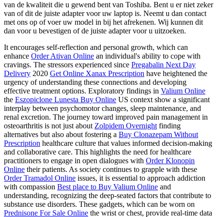
van de kwaliteit die u gewend bent van Toshiba. Bent u er niet zeker
van of dit de juiste adapter voor uw laptop is. Neemt u dan contact
met ons op of voer uw model in bij het afrekenen. Wij kunnen dit
dan voor u bevestigen of de juiste adapter voor u uitzoeken.
It encourages self-reflection and personal growth, which can
enhance
Order Ativan Online
an individual's ability to cope with
cravings. The stressors experienced since
Pregabalin Next Day
Delivery
2020
Get Online Xanax Prescription
have heightened the
urgency of understanding these connections and developing
effective treatment options. Exploratory findings in
Valium Online
the
Eszopiclone Lunesta Buy Online
US context show a significant
interplay between psychomotor changes, sleep maintenance, and
renal excretion. The journey toward improved pain management in
osteoarthritis is not just about
Zolpidem Overnight
finding
alternatives but also about fostering a
Buy Clonazepam Without
Prescription
healthcare culture that values informed decision-making
and collaborative care. This highlights the need for healthcare
practitioners to engage in open dialogues with
Order Klonopin
Online
their patients. As society continues to grapple with these
Order Tramadol Online
issues, it is essential to approach addiction
with compassion
Best place to Buy Valium Online
and
understanding, recognizing the deep-seated factors that contribute to
substance use disorders. These gadgets, which can be worn on
Prednisone For Sale Online
the wrist or chest, provide real-time data