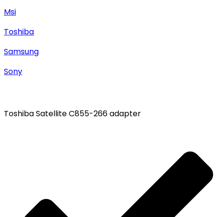
Msi
Toshiba
Samsung
Sony
Toshiba Satellite C855-266 adapter