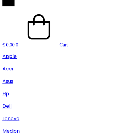
€
0,00
0
Cart
Apple
Acer
Asus
Hp
Dell
Lenovo
Medion