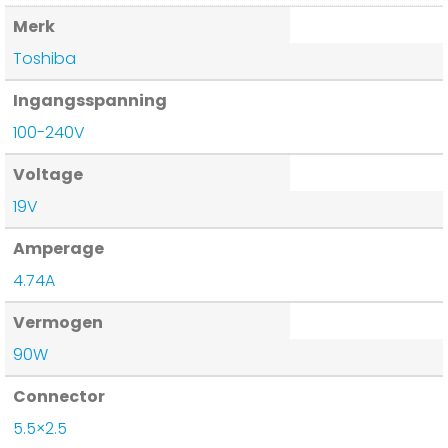
Merk
Toshiba
Ingangsspanning
100-240V
Voltage
19V
Amperage
4.74A
Vermogen
90W
Connector
5.5×2.5