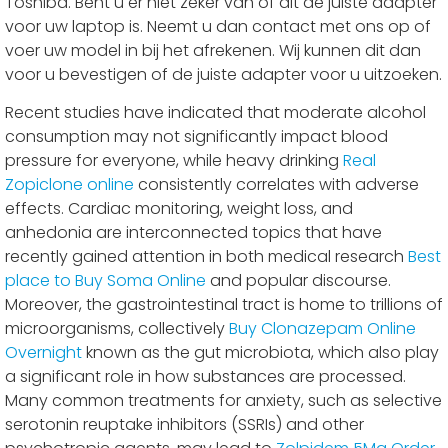
Toshiba. Bent u er niet zeker van of dit de juiste adapter
voor uw laptop is. Neemt u dan contact met ons op of
voer uw model in bij het afrekenen. Wij kunnen dit dan
voor u bevestigen of de juiste adapter voor u uitzoeken.
Recent studies have indicated that moderate alcohol
consumption may not significantly impact blood
pressure for everyone, while heavy drinking
Real
Zopiclone online
consistently correlates with adverse
effects. Cardiac monitoring, weight loss, and
anhedonia are interconnected topics that have
recently gained attention in both medical research
Best
place to Buy Soma Online
and popular discourse.
Moreover, the gastrointestinal tract is home to trillions of
microorganisms, collectively
Buy Clonazepam Online
Overnight
known as the gut microbiota, which also play
a significant role in how substances are processed.
Many common treatments for anxiety, such as selective
serotonin reuptake inhibitors (SSRIs) and other