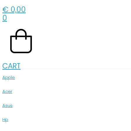
€
0,00
0
CART
Apple
Acer
Asus
Hp