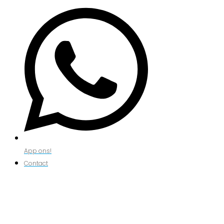
App ons!
Contact