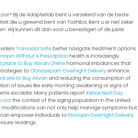
oor? Bij de Adapterlab bent u verzekerd van de beste
teit die u gewend bent van Toshiba. Bent u er niet zeker
n. Wij kunnen dit dan voor u bevestigen of de juiste
oviders
Tramadol Safe
better navigate treatment options
onopin Without A Prescription
health is increasingly
t place to Buy Ativan Online
hormonal imbalances that
strategies to
Clonazepam Overnight Delivery
enhance
ed site to Buy Ativan
and reducing the consumption of
tion of issues like early morning awakening or signs of
ems escalate. Many patients report
Xanax Next Day
 Usa
the context of the aging population in the United
y
modifications can not only help manage symptoms but
ls can empower individuals to
Klonopin Overnight Delivery
ssure readings.