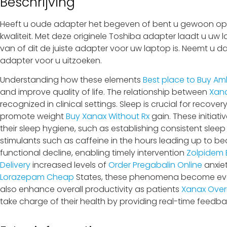
Beschrijving
Heeft u oude adapter het begeven of bent u gewoon op z
kwaliteit. Met deze originele Toshiba adapter laadt u uw 
van of dit de juiste adapter voor uw laptop is. Neemt u d
adapter voor u uitzoeken.
Understanding how these elements
Best place to Buy Am
and improve quality of life. The relationship between
Xana
recognized in clinical settings. Sleep is crucial for recov
promote weight
Buy Xanax Without Rx
gain. These initiat
their sleep hygiene, such as establishing consistent sle
stimulants such as caffeine in the hours leading up to bed
functional decline, enabling timely intervention
Zolpidem 
Delivery
increased levels of
Order Pregabalin Online
anxiet
Lorazepam Cheap
States, these phenomena become even
also enhance overall productivity as patients
Xanax Overn
take charge of their health by providing real-time feedba