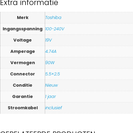
Extra informatie
Merk
Toshiba
Ingangsspanning
100-240V
Voltage
19V
Amperage
4.74A
Vermogen
90W
Connector
5.5×2.5
Conditie
Nieuw
Garantie
1 jaar
Stroomkabel
inclusief