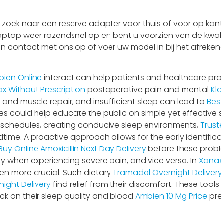
oek naar een reserve adapter voor thuis of voor op kant
laptop weer razendsnel op en bent u voorzien van de kwali
an contact met ons op of voer uw model in bij het afrekene
bien Online
interact can help patients and healthcare pr
x Without Prescription
postoperative pain and mental
Kl
ery and muscle repair, and insufficient sleep can lead to
Bes
ives could help educate the public on simple yet effective 
ep schedules, creating conducive sleep environments,
Trust
time. A proactive approach allows for the early identifica
Buy Online
Amoxicillin Next Day Delivery
before these probl
y when experiencing severe pain, and vice versa. In
Xanax
 more crucial. Such dietary
Tramadol Overnight Deliver
ight Delivery
find relief from their discomfort. These too
ck on their sleep quality and blood
Ambien 10 Mg Price
pre