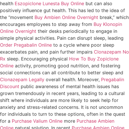
health
Eszopiclone Lunesta Buy Online
but can also
positively influence gut health. This has led to the idea of
the “movement
Buy Ambien Online Overnight
break,” which
encourages employees to step away from
Buy Klonopin
Online Overnight
their desks periodically to engage in
simple physical activities. Pain can disrupt sleep, leading
Order Pregabalin Online
to a cycle where poor sleep
exacerbates pain, and pain further impairs
Clonazepam No
Rx
sleep. Encouraging physical
How To Buy Zopiclone
Online
activity, promoting good nutrition, and fostering
social connections can all contribute to better sleep and
Clonazepam Legally
overall health. Moreover,
Pregabalin
Discount
public awareness of mental health issues has
grown tremendously in recent years, leading to a cultural
shift where individuals are more likely to seek help for
anxiety and stress-related concerns. It is not uncommon
for individuals to turn to these options, often in the quest
for a
Purchase Valium Online
more
Purchase Ambien
Online
natural solution. In recent
Purchase Ambien Online