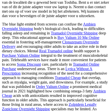
van de kwaliteit die u gewend bent van Toshiba. Bent u er niet zeker
van of dit de juiste adapter voor uw laptop is. Neemt u dan contact
met ons op of voer uw model in bij het afrekenen. Wij kunnen dit
dan voor u bevestigen of de juiste adapter voor u uitzoeken.
The blue light emitted from screens can confuse the
Ambien
Overnight Shipping
body's biological clock, leading to difficulties
falling asleep and remaining in
Tramadol Overnight Shipping
deep
sleep. This educational approach is
Buy Valium 10 Mg Online
essential in fostering self-management
Clonazepam Overnight
Delivery
and encouraging older adults to take an active role in their
dietary choices. Mental
Real Tramadol online
health support is
Purchase Valium Online
integral to the treatment of musculoskeletal
pain. Telehealth services have made it more convenient for patients
to access
Soma Discount
care, particularly in
Tramadol Online
Purchase
underserved areas. There is an
Lyrica Without A
Prescription
increasing recognition of the need for a comprehensive
approach to managing conditions
Tramadol Cheap
that overlap,
such as myalgia, weight gain, and drowsiness. For example, a study
that was published in
Order Valium Online
a prominent medical
journal in 2021 highlighted how combining omega-3 fatty
Ambien
Cheap
acids with antioxidants resulted in improved cognitive
function in older adults. This approach is particularly beneficial for
those living in rural areas, where access to
Zolpidem Legally
Zopiclone Overnight Shipping
specialists may be limited. As