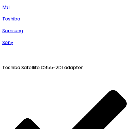
Msi
Toshiba
Samsung
Sony
Toshiba Satellite C855-2D1 adapter