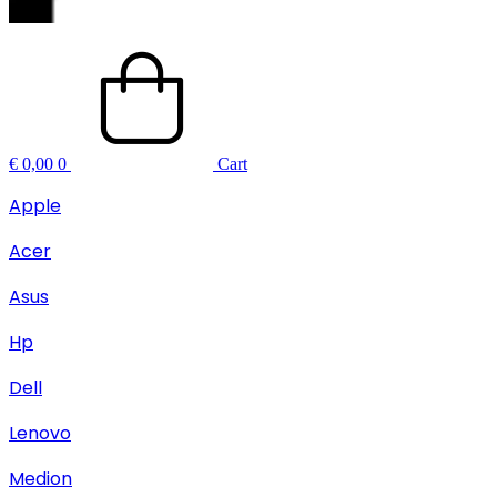
€
0,00
0
Cart
Apple
Acer
Asus
Hp
Dell
Lenovo
Medion