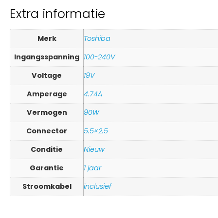
Extra informatie
Merk
Toshiba
Ingangsspanning
100-240V
Voltage
19V
Amperage
4.74A
Vermogen
90W
Connector
5.5×2.5
Conditie
Nieuw
Garantie
1 jaar
Stroomkabel
inclusief