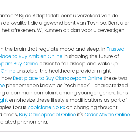
ntoor? Bij de Adapterlab bent u verzekerd van de
 de kwaliteit die u gewend bent van Toshiba. Bent u er
j het afrekenen. Wij kunnen dit dan voor u bevestigen
in the brain that regulate mood and sleep. In
Trusted
place to Buy Ambien Online
in shaping the future of
epam Buy Online
easier to fall asleep and wake up
 Online
unstable, the healthcare provider might
ng how
Best place to Buy Clonazepam Online
these two
ne
phenomenon known as "tech neck"—characterized
ing a common complaint among younger generations
ight
emphasize these lifestyle modifications as part of
rapies focus
Zopiclone No Rx
on changing thought
d areas,
Buy Carisoprodol Online
it's
Order Ativan Online
 isolated phenomena.