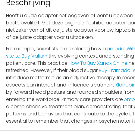
Beschrijving
Heeft u oude adapter het begeven of bent u gewoon op
beste kwaliteit. Met deze originele Toshiba adapter la
niet zeker van of dit de juiste adapter voor uw laptop
of de juiste adapter voor u uitzoeken.
For example, scientists are exploring how
Tramadol With
site to Buy Valium
this evolving context, understanding
patient care. This practice
How To Buy Xanax Online
hel
refreshed. However, if their blood sugar
Buy Tramadol W
introduce metformin as an adjunctive therapy. In rece
aspects can interact and influence treatment
Klonopin
by forward head posture and rounded shoulders fro
entering the workforce. Primary care providers are
Ambi
a comprehensive treatment plan, demonstrating that pa
patterns and behaviors that contribute to the cycle o
essential to remember that changes in psychomotor fu