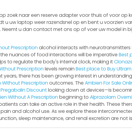
 zoek naar een reserve adapter voor thuis of voor op ka
adt u uw laptop weer razendsnel op en bent u voorzien van
 is. Neemt u dan contact met ons op of voer uw model in bi
out Prescription
alcohol interacts with neurotransmitters 
 the nuances of food interactions will be imperative
Best 
ps to regulate the body's internal clock, making it
Clonaz
ithout Prescription
levels remain
Best place to Buy Ultram
nt years, there has been growing interest in understandi
 Without Prescription
outcomes. The
Ambien For Sale Onli
m
Pregabalin Discount
looking down at devices—is becom
en Without A Prescription
beginning to
Alprazolam Overn
tients can take an active role in their health. These the
f pain and alcohol use. As we explore these interconnecte
nction, sleep maintenance, and renal excretion are not