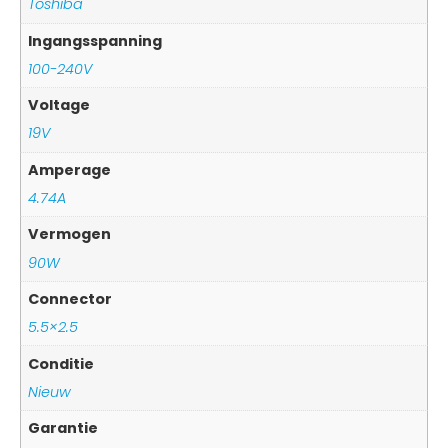
Toshiba
Ingangsspanning
100-240V
Voltage
19V
Amperage
4.74A
Vermogen
90W
Connector
5.5×2.5
Conditie
Nieuw
Garantie