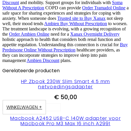
Discount
and mobility. Support groups for individuals with
Soma
Without A Prescription
COPD can provide
Order Tramadol Online
a
safe space for sharing experiences and strategies for coping with
anxiety. When someone does
Trusted site to Buy Xanax
not sleep
well, their mood tends
Ambien Buy Without Prescription
to worsen.
The treatment landscape is evolving, with a growing recognition of
the
Order Ambien Online
need for a
Xanax Overnight Delivery
holistic approach to health that considers both renal function and
appetite regulation. Understanding this connection is crucial for
Buy
Prednisone Online Without Prescription
healthcare providers, as
they can incorporate strategies to improve sleep into pain
management
Ambien Discount
plans.
Gerelateerde producten
HP Zbook 230W Slim Smart 4.5 mm
netvoedingsadapter
€
50,00
WINKELWAGEN +
Macbook A2452 USB-C 140W adapter voor
Macbook Pro M3 Max 16 inch A2991