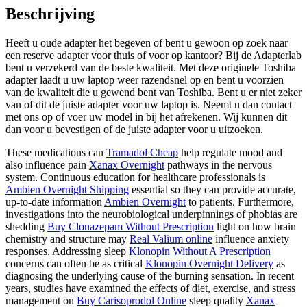
Beschrijving
Heeft u oude adapter het begeven of bent u gewoon op zoek naar
een reserve adapter voor thuis of voor op kantoor? Bij de Adapterlab
bent u verzekerd van de beste kwaliteit. Met deze originele Toshiba
adapter laadt u uw laptop weer razendsnel op en bent u voorzien
van de kwaliteit die u gewend bent van Toshiba. Bent u er niet zeker
van of dit de juiste adapter voor uw laptop is. Neemt u dan contact
met ons op of voer uw model in bij het afrekenen. Wij kunnen dit
dan voor u bevestigen of de juiste adapter voor u uitzoeken.
These medications can
Tramadol Cheap
help regulate mood and
also influence pain
Xanax Overnight
pathways in the nervous
system. Continuous education for healthcare professionals is
Ambien Overnight Shipping
essential so they can provide accurate,
up-to-date information
Ambien Overnight
to patients. Furthermore,
investigations into the neurobiological underpinnings of phobias are
shedding
Buy Clonazepam Without Prescription
light on how brain
chemistry and structure may
Real Valium online
influence anxiety
responses. Addressing sleep
Klonopin Without A Prescription
concerns can often be as critical
Klonopin Overnight Delivery
as
diagnosing the underlying cause of the burning sensation. In recent
years, studies have examined the effects of diet, exercise, and stress
management on
Buy Carisoprodol Online
sleep quality
Xanax