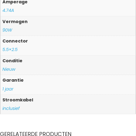
Amperage
4.74A
Vermogen
90W
Connector
5.5×2.5
Conditie
Nieuw
Garantie
1 jaar
Stroomkabel
inclusief
GERELATEERDE PRODUCTEN