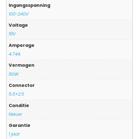
Ingangsspanning
100-240V
Voltage
19V
Amperage
4.74A
Vermogen
90W
Connector
5.5×2.5
Conditie
Nieuw
Garantie
1 jaar