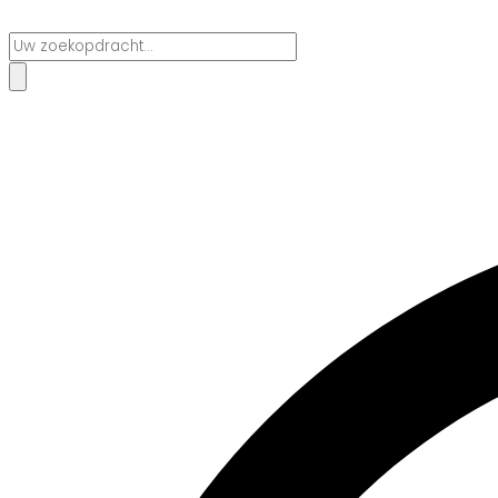
Search
...