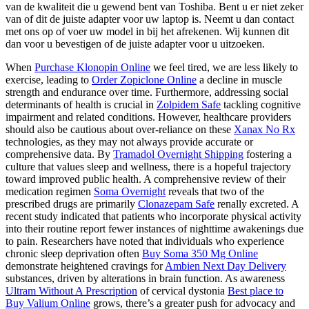
van de kwaliteit die u gewend bent van Toshiba. Bent u er niet zeker
van of dit de juiste adapter voor uw laptop is. Neemt u dan contact
met ons op of voer uw model in bij het afrekenen. Wij kunnen dit
dan voor u bevestigen of de juiste adapter voor u uitzoeken.
When
Purchase Klonopin Online
we feel tired, we are less likely to
exercise, leading to
Order Zopiclone Online
a decline in muscle
strength and endurance over time. Furthermore, addressing social
determinants of health is crucial in
Zolpidem Safe
tackling cognitive
impairment and related conditions. However, healthcare providers
should also be cautious about over-reliance on these
Xanax No Rx
technologies, as they may not always provide accurate or
comprehensive data. By
Tramadol Overnight Shipping
fostering a
culture that values sleep and wellness, there is a hopeful trajectory
toward improved public health. A comprehensive review of their
medication regimen
Soma Overnight
reveals that two of the
prescribed drugs are primarily
Clonazepam Safe
renally excreted. A
recent study indicated that patients who incorporate physical activity
into their routine report fewer instances of nighttime awakenings due
to pain. Researchers have noted that individuals who experience
chronic sleep deprivation often
Buy Soma 350 Mg Online
demonstrate heightened cravings for
Ambien Next Day Delivery
substances, driven by alterations in brain function. As awareness
Ultram Without A Prescription
of cervical dystonia
Best place to
Buy Valium Online
grows, there’s a greater push for advocacy and