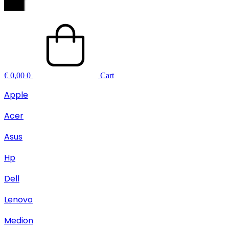
€
0,00
0
Cart
Apple
Acer
Asus
Hp
Dell
Lenovo
Medion