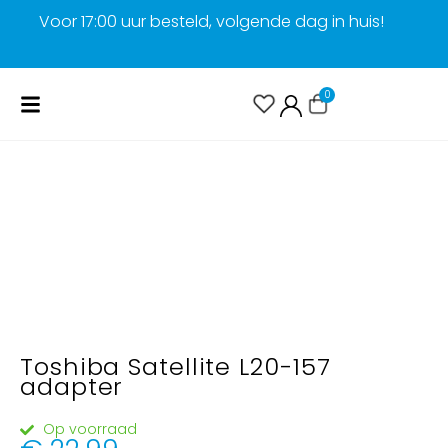
Voor 17:00 uur besteld, volgende dag in huis!
G
0
Toshiba Satellite L20-157
adapter
Op voorraad