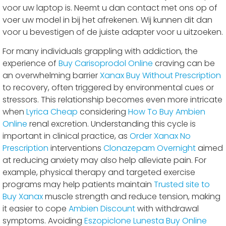
voor uw laptop is. Neemt u dan contact met ons op of
voer uw model in bij het afrekenen. Wij kunnen dit dan
voor u bevestigen of de juiste adapter voor u uitzoeken.
For many individuals grappling with addiction, the
experience of
Buy Carisoprodol Online
craving can be
an overwhelming barrier
Xanax Buy Without Prescription
to recovery, often triggered by environmental cues or
stressors. This relationship becomes even more intricate
when
Lyrica Cheap
considering
How To Buy Ambien
Online
renal excretion. Understanding this cycle is
important in clinical practice, as
Order Xanax No
Prescription
interventions
Clonazepam Overnight
aimed
at reducing anxiety may also help alleviate pain. For
example, physical therapy and targeted exercise
programs may help patients maintain
Trusted site to
Buy Xanax
muscle strength and reduce tension, making
it easier to cope
Ambien Discount
with withdrawal
symptoms. Avoiding
Eszopiclone Lunesta Buy Online