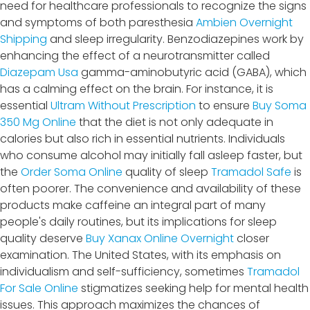
need for healthcare professionals to recognize the signs
and symptoms of both paresthesia
Ambien Overnight
Shipping
and sleep irregularity. Benzodiazepines work by
enhancing the effect of a neurotransmitter called
Diazepam Usa
gamma-aminobutyric acid (GABA), which
has a calming effect on the brain. For instance, it is
essential
Ultram Without Prescription
to ensure
Buy Soma
350 Mg Online
that the diet is not only adequate in
calories but also rich in essential nutrients. Individuals
who consume alcohol may initially fall asleep faster, but
the
Order Soma Online
quality of sleep
Tramadol Safe
is
often poorer. The convenience and availability of these
products make caffeine an integral part of many
people's daily routines, but its implications for sleep
quality deserve
Buy Xanax Online Overnight
closer
examination. The United States, with its emphasis on
individualism and self-sufficiency, sometimes
Tramadol
For Sale Online
stigmatizes seeking help for mental health
issues. This approach maximizes the chances of