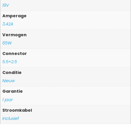
19V
Amperage
3.42A
Vermogen
65W
Connector
5.5×2.5
Conditie
Nieuw
Garantie
1 jaar
Stroomkabel
inclusief