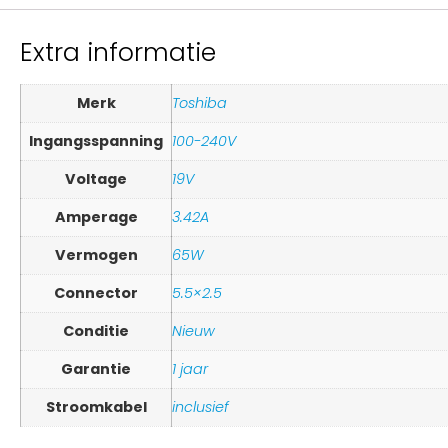
Extra informatie
Merk
Toshiba
Ingangsspanning
100-240V
Voltage
19V
Amperage
3.42A
Vermogen
65W
Connector
5.5×2.5
Conditie
Nieuw
Garantie
1 jaar
Stroomkabel
inclusief