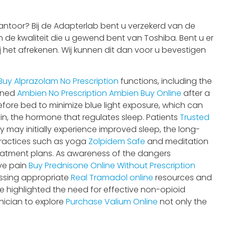
ntoor? Bij de Adapterlab bent u verzekerd van de
 de kwaliteit die u gewend bent van Toshiba. Bent u er
j het afrekenen. Wij kunnen dit dan voor u bevestigen
Buy Alprazolam No Prescription
functions, including the
ained
Ambien No Prescription
Ambien Buy Online
after a
 before bed to minimize blue light exposure, which can
n, the hormone that regulates sleep. Patients
Trusted
hey may initially experience improved sleep, the long-
Practices such as yoga
Zolpidem Safe
and meditation
reatment plans. As awareness of the dangers
ive pain
Buy Prednisone Online Without Prescription
essing appropriate
Real Tramadol online
resources and
 highlighted the need for effective non-opioid
inician to explore
Purchase Valium Online
not only the