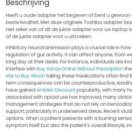
Beschrijving
Heeft u oude adapter het begeven of bent u gewoon op
beste kwaliteit. Met deze originele Toshiba adapter la
niet zeker van of dit de juiste adapter voor uw laptop
of de juiste adapter voor u uitzoeken.
Inhibitory neurotransmission plays a crucial role in h
regulation of gut activity. It can affect anyone, from 
long day at their desks. For instance, individuals are i
interfere with
Buy Xanax Online Without Prescription
th
site to Buy Ativan
taking these medications often find 
term consequences can be counterproductive, leading
have gained
Ambien Discount
popularity, with many he
associated with opioid use has improved, many clinici
management strategies that do not rely on benzodiaze
support, particularly in underserved areas. Recent stud
options. When a patient presents with a burning sensatio
symptom itself but also the patient's overall lifestyle, i