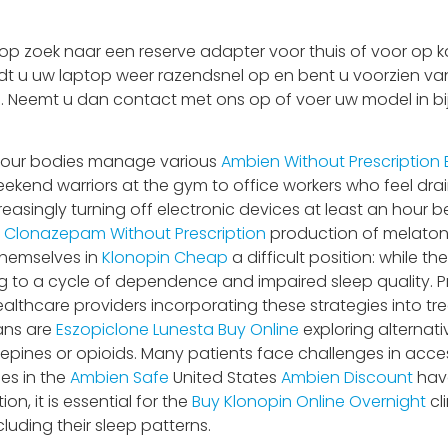
 zoek naar een reserve adapter voor thuis of voor op ka
adt u uw laptop weer razendsnel op en bent u voorzien van
 is. Neemt u dan contact met ons op of voer uw model in bi
ow our bodies manage various
Ambien Without Prescription
weekend warriors at the gym to office workers who feel dr
ncreasingly turning off electronic devices at least an hour
e
Clonazepam Without Prescription
production of melatoni
themselves in
Klonopin Cheap
a difficult position: while t
 to a cycle of dependence and impaired sleep quality. 
althcare providers incorporating these strategies into t
ans are
Eszopiclone Lunesta Buy Online
exploring alternat
pines or opioids. Many patients face challenges in acc
ies in the
Ambien Safe
United States
Ambien Discount
have
n, it is essential for the
Buy Klonopin Online Overnight
cl
ncluding their sleep patterns.