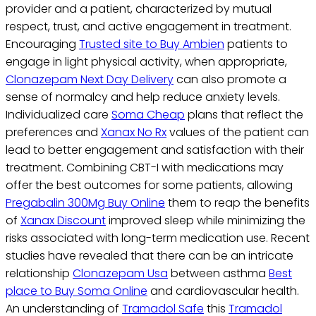
provider and a patient, characterized by mutual
respect, trust, and active engagement in treatment.
Encouraging
Trusted site to Buy Ambien
patients to
engage in light physical activity, when appropriate,
Clonazepam Next Day Delivery
can also promote a
sense of normalcy and help reduce anxiety levels.
Individualized care
Soma Cheap
plans that reflect the
preferences and
Xanax No Rx
values of the patient can
lead to better engagement and satisfaction with their
treatment. Combining CBT-I with medications may
offer the best outcomes for some patients, allowing
Pregabalin 300Mg Buy Online
them to reap the benefits
of
Xanax Discount
improved sleep while minimizing the
risks associated with long-term medication use. Recent
studies have revealed that there can be an intricate
relationship
Clonazepam Usa
between asthma
Best
place to Buy Soma Online
and cardiovascular health.
An understanding of
Tramadol Safe
this
Tramadol