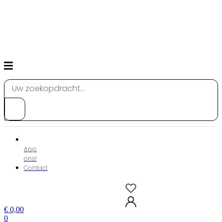
Ga
Voor 17:00 uur besteld, volgende dag in huis!
naar
inhoud
Gratis verzending
Veilig betalen
Search
...
App
ons!
Contact
€
0,00
0