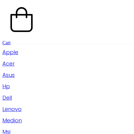
Cart
Apple
Acer
Asus
Hp
Dell
Lenovo
Medion
Msi