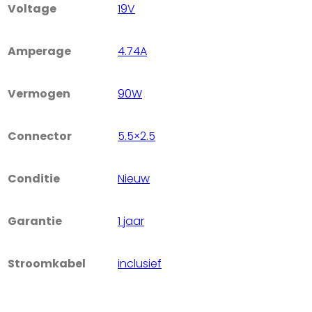
Voltage
19V
Amperage
4.74A
Vermogen
90W
Connector
5.5×2.5
Conditie
Nieuw
Garantie
1 jaar
Stroomkabel
inclusief