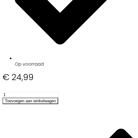
Op voorraad
€
24,99
Toshiba
Satellite
Toevoegen aan winkelwagen
L50-
C-
1XQ
adapter
hoeveelheid