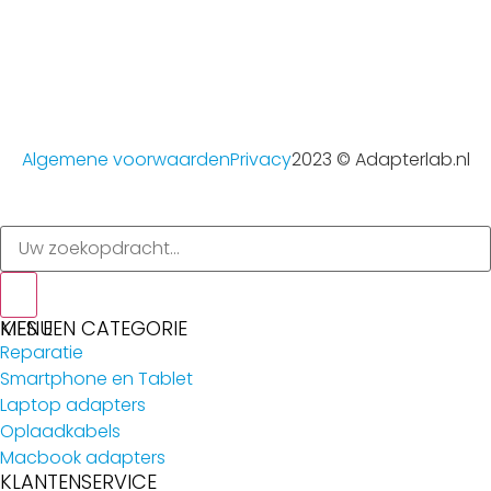
Algemene voorwaarden
Privacy
2023 © Adapterlab.nl
MENU
KIES EEN CATEGORIE
Reparatie
Smartphone en Tablet
Laptop adapters
Oplaadkabels
Macbook adapters
KLANTENSERVICE