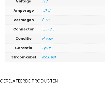
Voltage
19V
Amperage
4.74A
Vermogen
90W
Connector
5.5×2.5
Conditie
Nieuw
Garantie
1 jaar
Stroomkabel
inclusief
GERELATEERDE PRODUCTEN