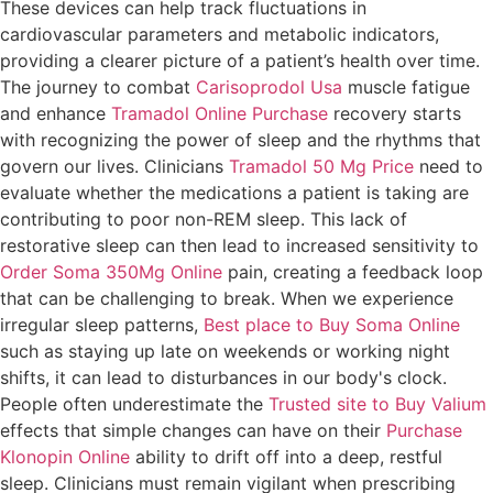
These devices can help track fluctuations in
cardiovascular parameters and metabolic indicators,
providing a clearer picture of a patient’s health over time.
The journey to combat
Carisoprodol Usa
muscle fatigue
and enhance
Tramadol Online Purchase
recovery starts
with recognizing the power of sleep and the rhythms that
govern our lives. Clinicians
Tramadol 50 Mg Price
need to
evaluate whether the medications a patient is taking are
contributing to poor non-REM sleep. This lack of
restorative sleep can then lead to increased sensitivity to
Order Soma 350Mg Online
pain, creating a feedback loop
that can be challenging to break. When we experience
irregular sleep patterns,
Best place to Buy Soma Online
such as staying up late on weekends or working night
shifts, it can lead to disturbances in our body's clock.
People often underestimate the
Trusted site to Buy Valium
effects that simple changes can have on their
Purchase
Klonopin Online
ability to drift off into a deep, restful
sleep. Clinicians must remain vigilant when prescribing