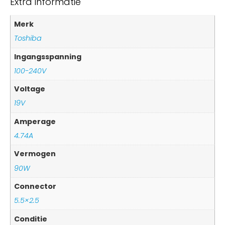
Extra informatie
Merk
Toshiba
Ingangsspanning
100-240V
Voltage
19V
Amperage
4.74A
Vermogen
90W
Connector
5.5×2.5
Conditie