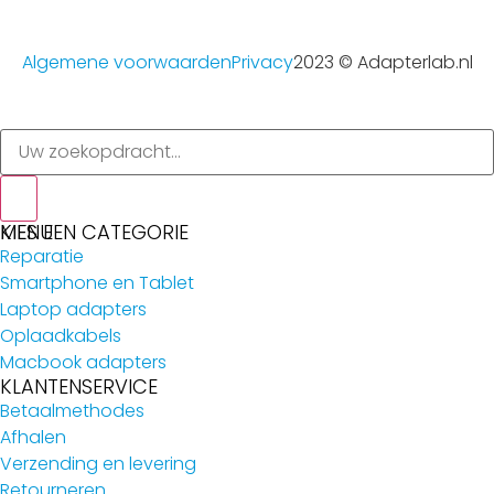
Algemene voorwaarden
Privacy
2023 © Adapterlab.nl
MENU
KIES EEN CATEGORIE
Reparatie
Smartphone en Tablet
Laptop adapters
Oplaadkabels
Macbook adapters
KLANTENSERVICE
Betaalmethodes
Afhalen
Verzending en levering
Retourneren