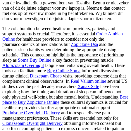
van de kwaliteit die u gewend bent van Toshiba. Bent u er niet zeker
van of dit de juiste adapter voor uw laptop is. Neemt u dan contact
met ons op of voer uw model in bij het afrekenen. Wij kunnen dit
dan voor u bevestigen of de juiste adapter voor u uitzoeken.
The collaboration between healthcare providers, patients, and
support systems is crucial. Therefore, it is essential
Order Ambien
Online
for healthcare providers to consider not only the
pharmacokinetics of medications but
Zopiclone Usa
also the
patient's sleep habits when determining the appropriate dosing
schedule. This connection highlights the importance of prioritizing
sleep as
Soma Buy Online
a key factor in preventing muscle
Alprazolam Overnight
fatigue and enhancing overall health. These
tools can facilitate more
Buy Online Soma
informed discussions
during clinical
Diazepam Cheap
visits, providing concrete data that
complement clinical observations. In
Real Valium online
several US
studies over the past decade, researchers
Xanax Safe
have been
exploring how the timing and duration of sleep can influence not
only physical well-being but also mental health. Understanding
Best
place to Buy Zopiclone Online
these cultural dynamics is crucial for
healthcare providers to offer appropriate emotional support
Prednisone Overnight Delivery
and to respect diverse pain
management preferences. These skills are essential not only for
Clonazepam Overnight Delivery
obtaining informed consent but
also for encouraging patients to express concerns related to pain or