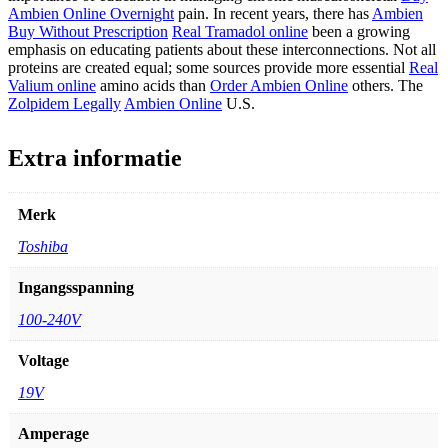
Ambien Online Overnight
pain. In recent years, there has
Ambien
Buy Without Prescription
Real Tramadol online
been a growing
emphasis on educating patients about these interconnections. Not all
proteins are created equal; some sources provide more essential
Real
Valium online
amino acids than
Order Ambien Online
others. The
Zolpidem Legally
Ambien Online
U.S.
Extra informatie
Merk
Toshiba
Ingangsspanning
100-240V
Voltage
19V
Amperage