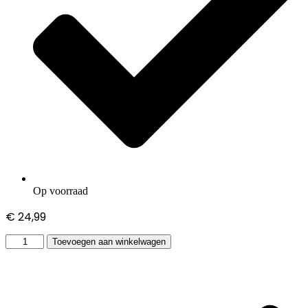
Op voorraad
€
24,99
Toshiba
Toevoegen aan winkelwagen
Satellite
L655-
11U
adapter
hoeveelheid