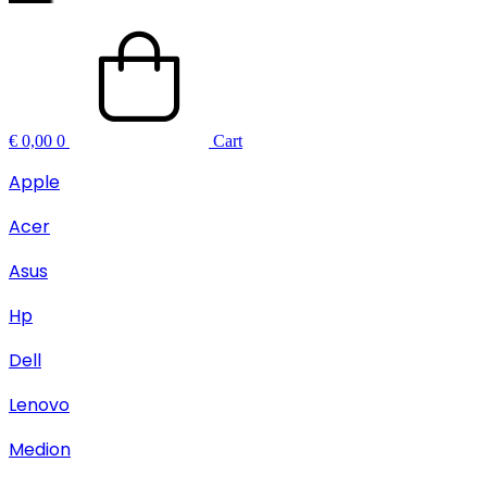
€
0,00
0
Cart
Apple
Acer
Asus
Hp
Dell
Lenovo
Medion