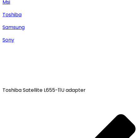
Msi
Toshiba
Samsung
Sony
Toshiba Satellite L655-11U adapter