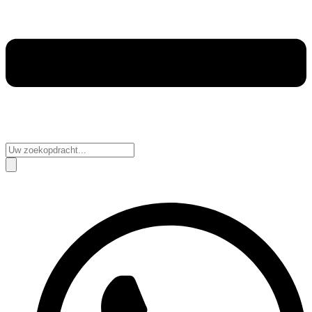
Search
...