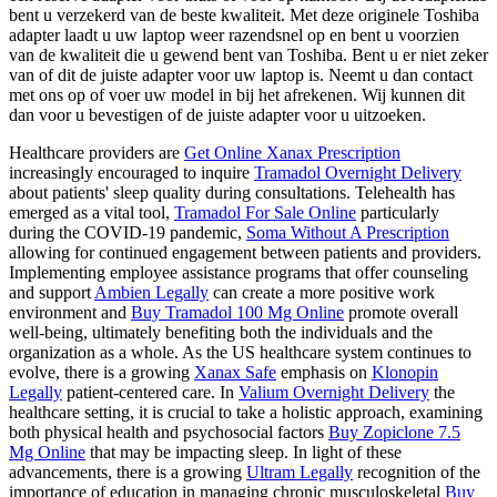
bent u verzekerd van de beste kwaliteit. Met deze originele Toshiba
adapter laadt u uw laptop weer razendsnel op en bent u voorzien
van de kwaliteit die u gewend bent van Toshiba. Bent u er niet zeker
van of dit de juiste adapter voor uw laptop is. Neemt u dan contact
met ons op of voer uw model in bij het afrekenen. Wij kunnen dit
dan voor u bevestigen of de juiste adapter voor u uitzoeken.
Healthcare providers are
Get Online Xanax Prescription
increasingly encouraged to inquire
Tramadol Overnight Delivery
about patients' sleep quality during consultations. Telehealth has
emerged as a vital tool,
Tramadol For Sale Online
particularly
during the COVID-19 pandemic,
Soma Without A Prescription
allowing for continued engagement between patients and providers.
Implementing employee assistance programs that offer counseling
and support
Ambien Legally
can create a more positive work
environment and
Buy Tramadol 100 Mg Online
promote overall
well-being, ultimately benefiting both the individuals and the
organization as a whole. As the US healthcare system continues to
evolve, there is a growing
Xanax Safe
emphasis on
Klonopin
Legally
patient-centered care. In
Valium Overnight Delivery
the
healthcare setting, it is crucial to take a holistic approach, examining
both physical health and psychosocial factors
Buy Zopiclone 7.5
Mg Online
that may be impacting sleep. In light of these
advancements, there is a growing
Ultram Legally
recognition of the
importance of education in managing chronic musculoskeletal
Buy