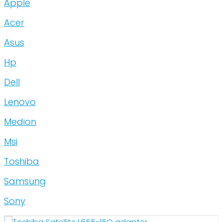
Apple
Acer
Asus
Hp
Dell
Lenovo
Medion
Msi
Toshiba
Samsung
Sony