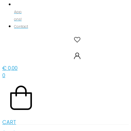
App
ons!
Contact
€
0,00
0
CART