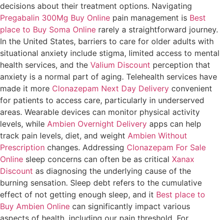
decisions about their treatment options. Navigating
Pregabalin 300Mg Buy Online
pain management is
Best
place to Buy Soma Online
rarely a straightforward journey.
In the United States, barriers to care for older adults with
situational anxiety include stigma, limited access to mental
health services, and the
Valium Discount
perception that
anxiety is a normal part of aging. Telehealth services have
made it more
Clonazepam Next Day Delivery
convenient
for patients to access care, particularly in underserved
areas. Wearable devices can monitor physical activity
levels, while
Ambien Overnight Delivery
apps can help
track pain levels, diet, and weight
Ambien Without
Prescription
changes. Addressing
Clonazepam For Sale
Online
sleep concerns can often be as critical
Xanax
Discount
as diagnosing the underlying cause of the
burning sensation. Sleep debt refers to the cumulative
effect of not getting enough sleep, and it
Best place to
Buy Ambien Online
can significantly impact various
aspects of health, including our pain threshold. For