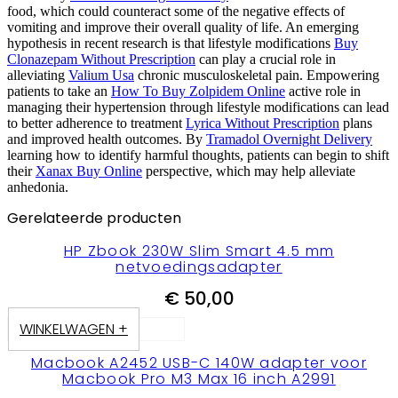
food, which could counteract some of the negative effects of
vomiting and improve their overall quality of life. An emerging
hypothesis in recent research is that lifestyle modifications
Buy
Clonazepam Without Prescription
can play a crucial role in
alleviating
Valium Usa
chronic musculoskeletal pain. Empowering
patients to take an
How To Buy Zolpidem Online
active role in
managing their hypertension through lifestyle modifications can lead
to better adherence to treatment
Lyrica Without Prescription
plans
and improved health outcomes. By
Tramadol Overnight Delivery
learning how to identify harmful thoughts, patients can begin to shift
their
Xanax Buy Online
perspective, which may help alleviate
anhedonia.
Gerelateerde producten
HP Zbook 230W Slim Smart 4.5 mm
netvoedingsadapter
€
50,00
WINKELWAGEN +
Macbook A2452 USB-C 140W adapter voor
Macbook Pro M3 Max 16 inch A2991