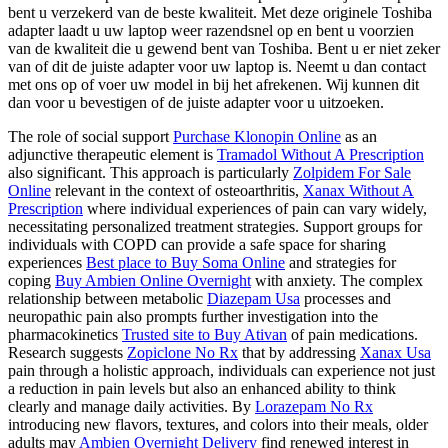
bent u verzekerd van de beste kwaliteit. Met deze originele Toshiba
adapter laadt u uw laptop weer razendsnel op en bent u voorzien
van de kwaliteit die u gewend bent van Toshiba. Bent u er niet zeker
van of dit de juiste adapter voor uw laptop is. Neemt u dan contact
met ons op of voer uw model in bij het afrekenen. Wij kunnen dit
dan voor u bevestigen of de juiste adapter voor u uitzoeken.
The role of social support
Purchase Klonopin Online
as an
adjunctive therapeutic element is
Tramadol Without A Prescription
also significant. This approach is particularly
Zolpidem For Sale
Online
relevant in the context of osteoarthritis,
Xanax Without A
Prescription
where individual experiences of pain can vary widely,
necessitating personalized treatment strategies. Support groups for
individuals with COPD can provide a safe space for sharing
experiences
Best place to Buy Soma Online
and strategies for
coping
Buy Ambien Online Overnight
with anxiety. The complex
relationship between metabolic
Diazepam Usa
processes and
neuropathic pain also prompts further investigation into the
pharmacokinetics
Trusted site to Buy Ativan
of pain medications.
Research suggests
Zopiclone No Rx
that by addressing
Xanax Usa
pain through a holistic approach, individuals can experience not just
a reduction in pain levels but also an enhanced ability to think
clearly and manage daily activities. By
Lorazepam No Rx
introducing new flavors, textures, and colors into their meals, older
adults may
Ambien Overnight Delivery
find renewed interest in