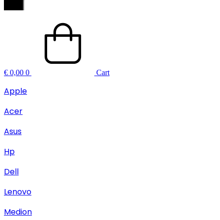
€
0,00
0
Cart
Apple
Acer
Asus
Hp
Dell
Lenovo
Medion