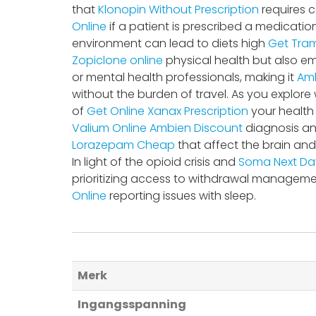
that
Klonopin Without Prescription
requires 
Online
if a patient is prescribed a medication 
environment can lead to diets high
Get Tra
Zopiclone online
physical health but also emot
or mental health professionals, making it
Amb
without the burden of travel. As you explore
of
Get Online Xanax Prescription
your health 
Valium Online
Ambien Discount
diagnosis and
Lorazepam Cheap
that affect the brain an
In light of the opioid crisis and
Soma Next Day
prioritizing access to withdrawal managemen
Online
reporting issues with sleep.
Merk
Ingangsspanning