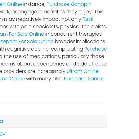
en Online
instance,
Purchase Klonopin
work, or engage in activities they enjoy. This
ich may negatively impact not only
Real
ons with pain specialists, physical therapists,
ram For Sale Online
in concurrent therapies
zepam For Sale Online
broader implications
ith cognitive decline, complicating
Purchase
 the use of medications, particularly those
cerns about dependency and side effects.
e providers are increasingly
Ultram Online
ivan Online
with many also
Purchase Xanax
ba
40V