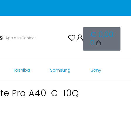
€
0,00
App ons!
Contact
0
Toshiba
Samsung
Sony
ite Pro A40-C-10Q