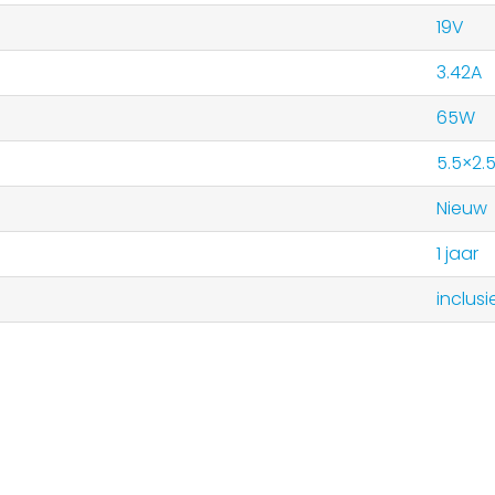
19V
3.42A
65W
5.5×2.
Nieuw
1 jaar
inclusi