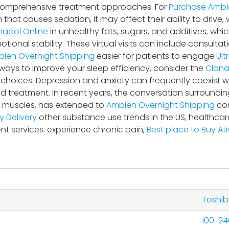
comprehensive treatment approaches. For
Purchase Ambi
that causes sedation, it may affect their ability to drive, 
madol Online
in unhealthy fats, sugars, and additives, wh
ional stability. These virtual visits can include consultati
ien Overnight Shipping
easier for patients to engage
Ult
 ways to improve your sleep efficiency, consider the
Clona
choices. Depression and anxiety can frequently coexist w
 treatment. In recent years, the conversation surrounding
d muscles, has extended to
Ambien Overnight Shipping
con
 Delivery
other substance use trends in the US, healthcar
t services. experience chronic pain,
Best place to Buy At
Toshi
100-2