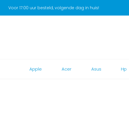
Voor 17:00 uur besteld, volgende dag in huis!
Apple
Acer
Asus
Hp