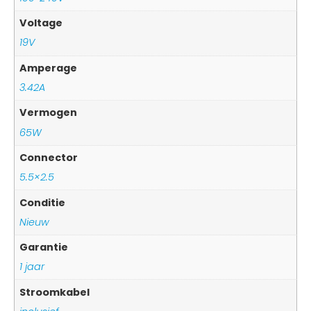
Voltage
19V
Amperage
3.42A
Vermogen
65W
Connector
5.5×2.5
Conditie
Nieuw
Garantie
1 jaar
Stroomkabel