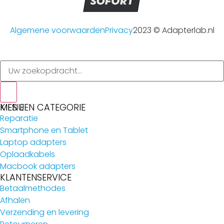
Algemene voorwaarden
Privacy
2023 © Adapterlab.nl
MENU
KIES EEN CATEGORIE
Reparatie
Smartphone en Tablet
Laptop adapters
Oplaadkabels
Macbook adapters
KLANTENSERVICE
Betaalmethodes
Afhalen
Verzending en levering