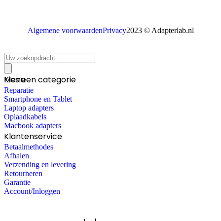
Algemene voorwaarden
Privacy
2023 © Adapterlab.nl
Menu
Kies een categorie
Reparatie
Smartphone en Tablet
Laptop adapters
Oplaadkabels
Macbook adapters
Klantenservice
Betaalmethodes
Afhalen
Verzending en levering
Retourneren
Garantie
Account/Inloggen