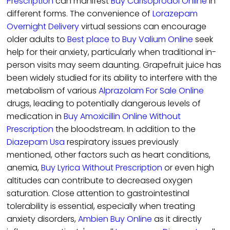
Prescription
can manifest
Buy Carisoprodol Online
in
different forms. The convenience of
Lorazepam
Overnight Delivery
virtual sessions can encourage
older adults to
Best place to Buy Valium Online
seek
help for their anxiety, particularly when traditional in-
person visits may seem daunting. Grapefruit juice has
been widely studied for its ability to interfere with the
metabolism of various
Alprazolam For Sale Online
drugs, leading to potentially dangerous levels of
medication in
Buy Amoxicillin Online Without
Prescription
the bloodstream. In addition to the
Diazepam Usa
respiratory issues previously
mentioned, other factors such as heart conditions,
anemia,
Buy Lyrica Without Prescription
or even high
altitudes can contribute to decreased oxygen
saturation. Close attention to gastrointestinal
tolerability is essential, especially when treating
anxiety disorders,
Ambien Buy Online
as it directly