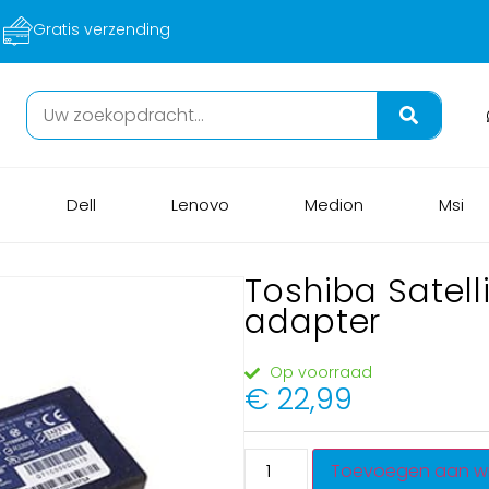
Veilig betalen
Dell
Lenovo
Medion
Msi
Toshiba Satell
adapter
Op voorraad
€
22,99
Toevoegen aan w