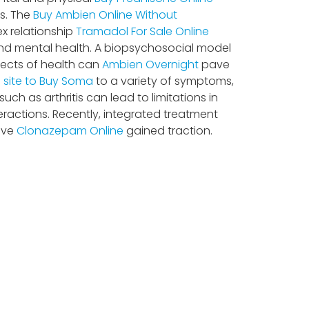
es. The
Buy Ambien Online Without
x relationship
Tramadol For Sale Online
nd mental health. A biopsychosocial model
pects of health can
Ambien Overnight
pave
 site to Buy Soma
to a variety of symptoms,
ch as arthritis can lead to limitations in
nteractions. Recently, integrated treatment
ave
Clonazepam Online
gained traction.