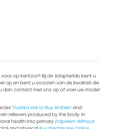
voor op kantoor? Bij de Adapterlab bent u
l op en bent u voorzien van de kwaliteit die
mt u dan contact met ons op of voer uw model
uscles
Trusted site to Buy Ambien
and
ain relievers produced by the body. In
ioral health into primary
Zolpidem Without
ntal and physical
Buy Prednisone Online