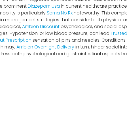
re prominent
Diazepam Usa
in current healthcare practic
bility is particularly
Soma No Rx
noteworthy. This comple
n management strategies that consider both physical a
iological,
Ambien Discount
psychological, and social as
gies. Hypotension, or low blood pressure, can lead
Trusted
t Prescription
sensation of pins and needles. Conditions su
ch may,
Ambien Overnight Delivery
in turn, hinder social i
ress both psychological and gastrointestinal aspects h