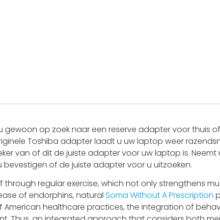
 gewoon op zoek naar een reserve adapter voor thuis of 
riginele Toshiba adapter laadt u uw laptop weer razendsne
eker van of dit de juiste adapter voor uw laptop is. Nee
 u bevestigen of de juiste adapter voor u uitzoeken.
f through regular exercise, which not only strengthens m
lease of endorphins, natural
Soma Without A Prescription
p
f American healthcare practices, the integration of behav
t. Thus, an integrated approach that considers both me