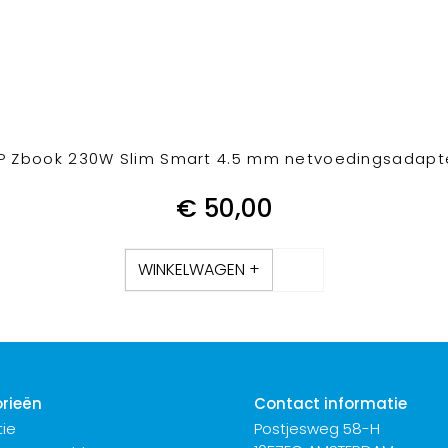
P Zbook 230W Slim Smart 4.5 mm netvoedingsadapt
€
50,00
WINKELWAGEN +
rieën
Contact informatie
ie
Postjesweg 58-H