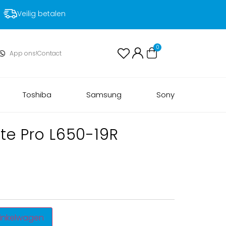
Voor 17:00 uur besteld, volgende dag in huis!
0
App ons!
Contact
Toshiba
Samsung
Sony
ite Pro L650-19R
inkelwagen