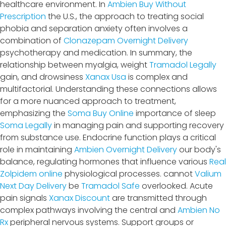
healthcare environment. In
Ambien Buy Without
Prescription
the U.S., the approach to treating social
phobia and separation anxiety often involves a
combination of
Clonazepam Overnight Delivery
psychotherapy and medication. In summary, the
relationship between myalgia, weight
Tramadol Legally
gain, and drowsiness
Xanax Usa
is complex and
multifactorial. Understanding these connections allows
for a more nuanced approach to treatment,
emphasizing the
Soma Buy Online
importance of sleep
Soma Legally
in managing pain and supporting recovery
from substance use. Endocrine function plays a critical
role in maintaining
Ambien Overnight Delivery
our body's
balance, regulating hormones that influence various
Real
Zolpidem online
physiological processes. cannot
Valium
Next Day Delivery
be
Tramadol Safe
overlooked. Acute
pain signals
Xanax Discount
are transmitted through
complex pathways involving the central and
Ambien No
Rx
peripheral nervous systems. Support groups or