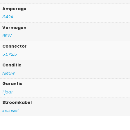
Amperage
3.42A
Vermogen
65W
Connector
5.5×2.5
Conditie
Nieuw
Garantie
1 jaar
Stroomkabel
inclusief