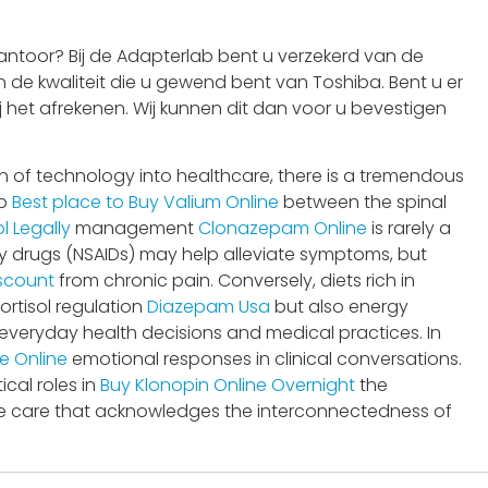
ntoor? Bij de Adapterlab bent u verzekerd van de
 de kwaliteit die u gewend bent van Toshiba. Bent u er
j het afrekenen. Wij kunnen dit dan voor u bevestigen
n of technology into healthcare, there is a tremendous
ip
Best place to Buy Valium Online
between the spinal
 Legally
management
Clonazepam Online
is rarely a
y drugs (NSAIDs) may help alleviate symptoms, but
scount
from chronic pain. Conversely, diets rich in
ortisol regulation
Diazepam Usa
but also energy
everyday health decisions and medical practices. In
e Online
emotional responses in clinical conversations.
cal roles in
Buy Klonopin Online Overnight
the
e care that acknowledges the interconnectedness of