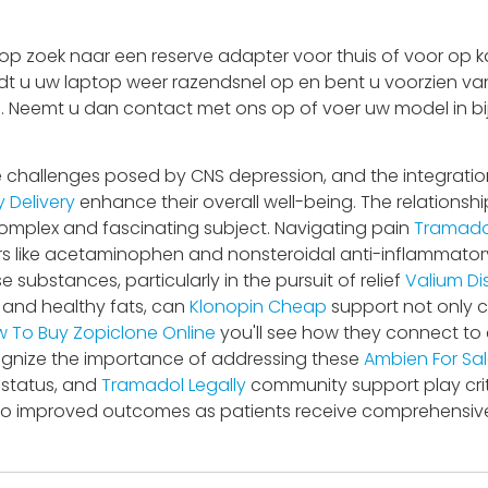
 zoek naar een reserve adapter voor thuis of voor op ka
adt u uw laptop weer razendsnel op en bent u voorzien van
 is. Neemt u dan contact met ons op of voer uw model in bi
e challenges posed by CNS depression, and the integratio
 Delivery
enhance their overall well-being. The relationsh
complex and fascinating subject. Navigating pain
Tramadol
ers like acetaminophen and nonsteroidal anti-inflammator
ubstances, particularly in the pursuit of relief
Valium Di
, and healthy fats, can
Klonopin Cheap
support not only c
 To Buy Zopiclone Online
you'll see how they connect to 
ognize the importance of addressing these
Ambien For Sal
 status, and
Tramadol Legally
community support play criti
 to improved outcomes as patients receive comprehensiv