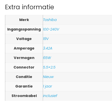
Extra informatie
Merk
Toshiba
Ingangsspanning
100-240V
Voltage
19V
Amperage
3.42A
Vermogen
65W
Connector
5.5×2.5
Conditie
Nieuw
Garantie
1 jaar
Stroomkabel
inclusief