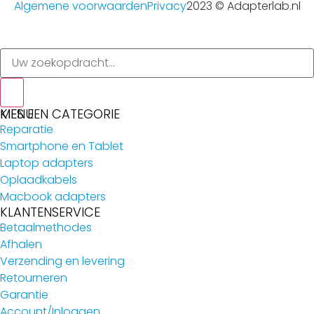
Algemene voorwaarden
Privacy
2023 © Adapterlab.nl
MENU
KIES EEN CATEGORIE
Reparatie
Smartphone en Tablet
Laptop adapters
Oplaadkabels
Macbook adapters
KLANTENSERVICE
Betaalmethodes
Afhalen
Verzending en levering
Retourneren
Garantie
Account/Inloggen