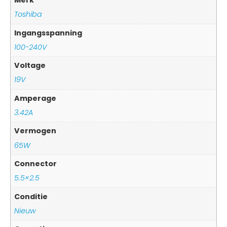
Merk
Toshiba
Ingangsspanning
100-240V
Voltage
19V
Amperage
3.42A
Vermogen
65W
Connector
5.5×2.5
Conditie
Nieuw