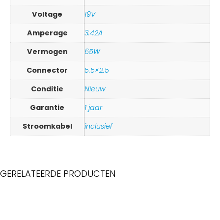
Voltage
19V
Amperage
3.42A
Vermogen
65W
Connector
5.5×2.5
Conditie
Nieuw
Garantie
1 jaar
Stroomkabel
inclusief
GERELATEERDE PRODUCTEN