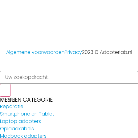
Algemene voorwaarden
Privacy
2023 © Adapterlab.nl
MENU
KIES EEN CATEGORIE
Reparatie
Smartphone en Tablet
Laptop adapters
Oplaadkabels
Macbook adapters