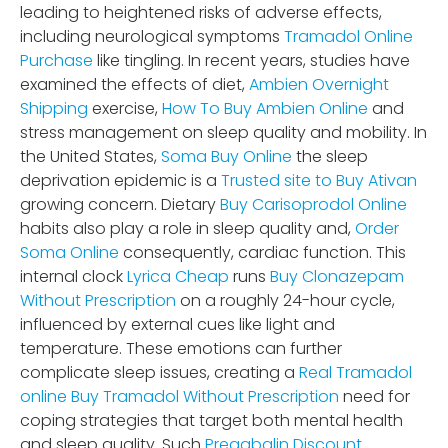
leading to heightened risks of adverse effects,
including neurological symptoms
Tramadol Online
Purchase
like tingling. In recent years, studies have
examined the effects of diet,
Ambien Overnight
Shipping
exercise,
How To Buy Ambien Online
and
stress management on sleep quality and mobility. In
the United States,
Soma Buy Online
the sleep
deprivation epidemic is a
Trusted site to Buy Ativan
growing concern. Dietary
Buy Carisoprodol Online
habits also play a role in sleep quality and,
Order
Soma Online
consequently, cardiac function. This
internal clock
Lyrica Cheap
runs
Buy Clonazepam
Without Prescription
on a roughly 24-hour cycle,
influenced by external cues like light and
temperature. These emotions can further
complicate sleep issues, creating a
Real Tramadol
online
Buy Tramadol Without Prescription
need for
coping strategies that target both mental health
and sleep quality. Such
Pregabalin Discount