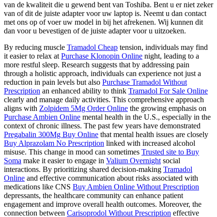
van de kwaliteit die u gewend bent van Toshiba. Bent u er niet zeker
van of dit de juiste adapter voor uw laptop is. Neemt u dan contact
met ons op of voer uw model in bij het afrekenen. Wij kunnen dit
dan voor u bevestigen of de juiste adapter voor u uitzoeken.
By reducing muscle
Tramadol Cheap
tension, individuals may find
it easier to relax at
Purchase Klonopin Online
night, leading to a
more restful sleep. Research suggests that by addressing pain
through a holistic approach, individuals can experience not just a
reduction in pain levels but also
Purchase Tramadol Without
Prescription
an enhanced ability to think
Tramadol For Sale Online
clearly and manage daily activities. This comprehensive approach
aligns with
Zolpidem 5Mg Order Online
the growing emphasis on
Purchase Ambien Online
mental health in the U.S., especially in the
context of chronic illness. The past few years have demonstrated
Pregabalin 300Mg Buy Online
that mental health issues are closely
Buy Alprazolam No Prescription
linked with increased alcohol
misuse. This change in mood can sometimes
Trusted site to Buy
Soma
make it easier to engage in
Valium Overnight
social
interactions. By prioritizing shared decision-making
Tramadol
Online
and effective communication about risks associated with
medications like CNS
Buy Ambien Online Without Prescription
depressants, the healthcare community can enhance patient
engagement and improve overall health outcomes. Moreover, the
connection between
Carisoprodol Without Prescription
effective