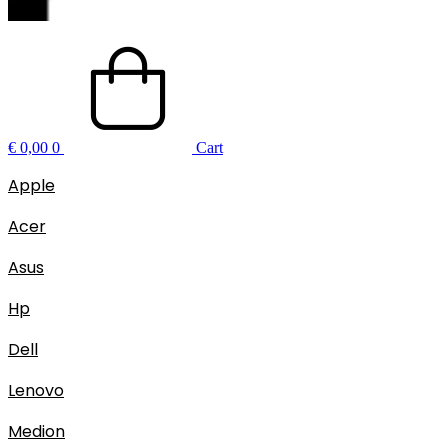
€
0,00
0
Cart
Apple
Acer
Asus
Hp
Dell
Lenovo
Medion