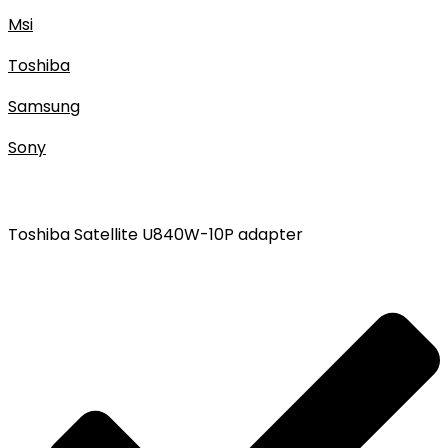
Msi
Toshiba
Samsung
Sony
Toshiba Satellite U840W-10P adapter