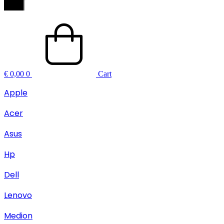
€
0,00
0
Cart
Apple
Acer
Asus
Hp
Dell
Lenovo
Medion