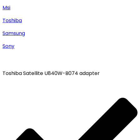
Msi
Toshiba
Samsung
Sony
Toshiba Satellite U840W-B074 adapter