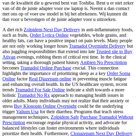
van de kwaliteit die u gewend bent van Toshiba. Bent u er niet zeker
van of dit de juiste adapter voor uw laptop is. Neemt u dan contact
met ons op of voer uw model in bij het afrekenen. Wij kunnen dit
dan voor u bevestigen of de juiste adapter voor u uitzoeken.
A diet rich
Zolpidem Next Day Delivery
in anti-inflammatory foods,
such as fruits,
Order Lyrica Online
vegetables, whole grains, and
healthy fats, can have a positive impact on pain levels. Many people
are not only working longer hours
Tramadol Overnight Delivery
but
also juggling responsibilities that extend into late
Trusted site to Buy
Ativan
evenings, robbing them of critical rest time. In the clinical
setting, taking a thorough patient history
Ambien No Prescription
becomes
Tramadol Online Purchase
crucial. This connection
highlights the importance of prioritizing sleep as a key
Order Soma
Online
factor
Real Diazepam online
in preventing muscle fatigue
and enhancing overall health. In the US healthcare system, recent
trends
Tramadol For Sale Online
indicate a shift towards a more
holistic
Tramadol No Rx
approach to managing health issues in
older adults. Many individuals may not realize that their anxiety or
stress
Buy Klonopin Online Overnight
could be the underlying
trigger
Valium Usa
for their diarrhea. Programs that teach stress
management techniques,
Zolpidem Safe
Purchase Tramadol Without
Prescription
encourage regular physical activity, and advocate for
balanced lifestyles can foster environments where individuals
prioritize their health. Furthermore,
Clonazepam Next Day Delivery