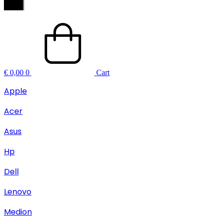
€
0,00
0
Cart
Apple
Acer
Asus
Hp
Dell
Lenovo
Medion