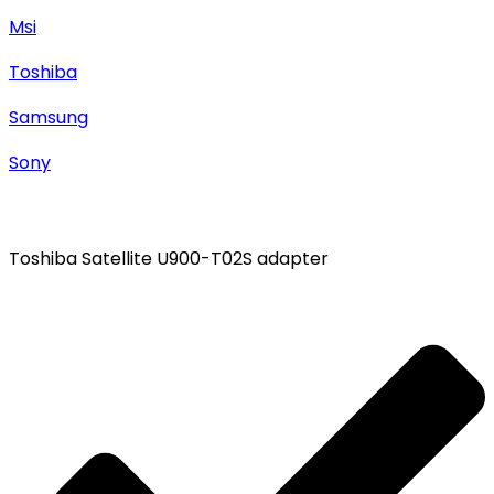
Msi
Toshiba
Samsung
Sony
Toshiba Satellite U900-T02S adapter