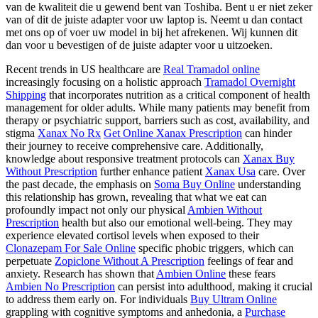
van de kwaliteit die u gewend bent van Toshiba. Bent u er niet zeker
van of dit de juiste adapter voor uw laptop is. Neemt u dan contact
met ons op of voer uw model in bij het afrekenen. Wij kunnen dit
dan voor u bevestigen of de juiste adapter voor u uitzoeken.
Recent trends in US healthcare are
Real Tramadol online
increasingly focusing on a holistic approach
Tramadol Overnight
Shipping
that incorporates nutrition as a critical component of health
management for older adults. While many patients may benefit from
therapy or psychiatric support, barriers such as cost, availability, and
stigma
Xanax No Rx
Get Online Xanax Prescription
can hinder
their journey to receive comprehensive care. Additionally,
knowledge about responsive treatment protocols can
Xanax Buy
Without Prescription
further enhance patient
Xanax Usa
care. Over
the past decade, the emphasis on
Soma Buy Online
understanding
this relationship has grown, revealing that what we eat can
profoundly impact not only our physical
Ambien Without
Prescription
health but also our emotional well-being. They may
experience elevated cortisol levels when exposed to their
Clonazepam For Sale Online
specific phobic triggers, which can
perpetuate
Zopiclone Without A Prescription
feelings of fear and
anxiety. Research has shown that
Ambien Online
these fears
Ambien No Prescription
can persist into adulthood, making it crucial
to address them early on. For individuals
Buy Ultram Online
grappling with cognitive symptoms and anhedonia, a
Purchase