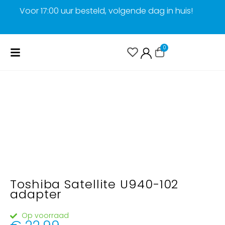
Voor 17:00 uur besteld, volgende dag in huis!
G
0
Toshiba Satellite U940-102
adapter
Op voorraad