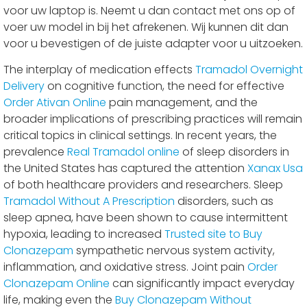
voor uw laptop is. Neemt u dan contact met ons op of
voer uw model in bij het afrekenen. Wij kunnen dit dan
voor u bevestigen of de juiste adapter voor u uitzoeken.
The interplay of medication effects
Tramadol Overnight
Delivery
on cognitive function, the need for effective
Order Ativan Online
pain management, and the
broader implications of prescribing practices will remain
critical topics in clinical settings. In recent years, the
prevalence
Real Tramadol online
of sleep disorders in
the United States has captured the attention
Xanax Usa
of both healthcare providers and researchers. Sleep
Tramadol Without A Prescription
disorders, such as
sleep apnea, have been shown to cause intermittent
hypoxia, leading to increased
Trusted site to Buy
Clonazepam
sympathetic nervous system activity,
inflammation, and oxidative stress. Joint pain
Order
Clonazepam Online
can significantly impact everyday
life, making even the
Buy Clonazepam Without