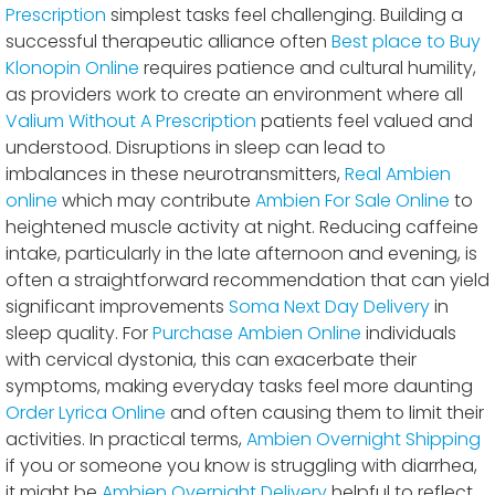
Prescription
simplest tasks feel challenging. Building a
successful therapeutic alliance often
Best place to Buy
Klonopin Online
requires patience and cultural humility,
as providers work to create an environment where all
Valium Without A Prescription
patients feel valued and
understood. Disruptions in sleep can lead to
imbalances in these neurotransmitters,
Real Ambien
online
which may contribute
Ambien For Sale Online
to
heightened muscle activity at night. Reducing caffeine
intake, particularly in the late afternoon and evening, is
often a straightforward recommendation that can yield
significant improvements
Soma Next Day Delivery
in
sleep quality. For
Purchase Ambien Online
individuals
with cervical dystonia, this can exacerbate their
symptoms, making everyday tasks feel more daunting
Order Lyrica Online
and often causing them to limit their
activities. In practical terms,
Ambien Overnight Shipping
if you or someone you know is struggling with diarrhea,
it might be
Ambien Overnight Delivery
helpful to reflect