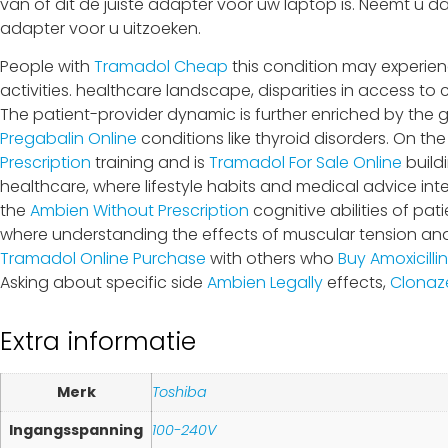
van of dit de juiste adapter voor uw laptop is. Neemt u d
adapter voor u uitzoeken.
People with
Tramadol Cheap
this condition may experienc
activities. healthcare landscape, disparities in access to
The patient-provider dynamic is further enriched by the g
Pregabalin Online
conditions like thyroid disorders. On t
Prescription
training and is
Tramadol For Sale Online
buildi
healthcare, where lifestyle habits and medical advice int
the
Ambien Without Prescription
cognitive abilities of pat
where understanding the effects of muscular tension and
Tramadol Online Purchase
with others who
Buy Amoxicilli
Asking about specific side
Ambien Legally
effects,
Clonaz
Extra informatie
Merk
Toshiba
Ingangsspanning
100-240V