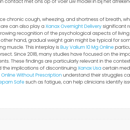
an contact met ons op of voer uw model in bij het afrekene
e chronic cough, wheezing, and shortness of breath, which 
 care can also play a
Xanax Overnight Delivery
significant r
rowing recognition of the psychological aspects of living
he other hand, gradual weight gain might be typical for 
ng muscle. This interplay is
Buy Valium 10 Mg Online
particu
ersect. Since 2018, many studies have focused on the impo
ients. These findings are particularly relevant in the cont
 the implications of discontinuing
Xanax Usa
certain med
n Online Without Prescription
understand their struggles can 
epam Safe
such as fatigue, can help clinicians identify issu