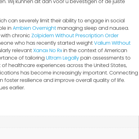
n. Wij kunnen dit dan voor u bevestigen of de juiste
can severely limit their ability to engage in social
ole in
Ambien Overnight
managing sleep and nausea.
 with chronic
Zolpidem Without Prescription
Order
someone who has recently started weight
Valium Without
larly relevant
Xanax No Rx
in the context of American
rtance of tailoring
Ultram Legally
pain assessments to
ext of healthcare experiences across the United States,
ications has become increasingly important. Connecting
foster resilience and improve overall quality of life.
es earlier.