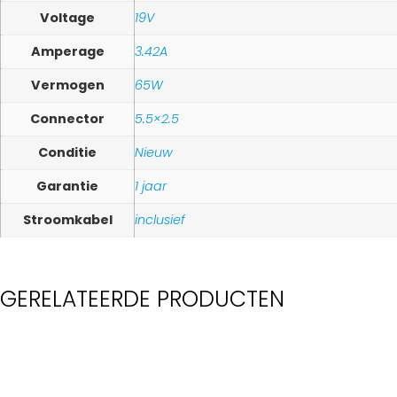
Voltage
19V
Amperage
3.42A
Vermogen
65W
Connector
5.5×2.5
Conditie
Nieuw
Garantie
1 jaar
Stroomkabel
inclusief
GERELATEERDE PRODUCTEN