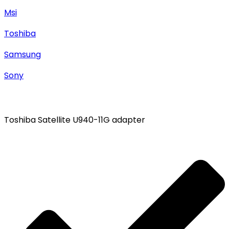
Msi
Toshiba
Samsung
Sony
Toshiba Satellite U940-11G adapter