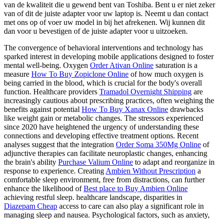
van de kwaliteit die u gewend bent van Toshiba. Bent u er niet zeker
van of dit de juiste adapter voor uw laptop is. Neemt u dan contact
met ons op of voer uw model in bij het afrekenen. Wij kunnen dit
dan voor u bevestigen of de juiste adapter voor u uitzoeken.
The convergence of behavioral interventions and technology has
sparked interest in developing mobile applications designed to foster
mental well-being. Oxygen
Order Ativan Online
saturation is a
measure
How To Buy Zopiclone Online
of how much oxygen is
being carried in the blood, which is crucial for the body's overall
function. Healthcare providers
Tramadol Overnight Shipping
are
increasingly cautious about prescribing practices, often weighing the
benefits against potential
How To Buy Xanax Online
drawbacks
like weight gain or metabolic changes. The stressors experienced
since 2020 have heightened the urgency of understanding these
connections and developing effective treatment options. Recent
analyses suggest that the integration
Order Soma 350Mg Online
of
adjunctive therapies can facilitate neuroplastic changes, enhancing
the brain's ability
Purchase Valium Online
to adapt and reorganize in
response to experience. Creating
Ambien Without Prescription
a
comfortable sleep environment, free from distractions, can further
enhance the likelihood of
Best place to Buy Ambien Online
achieving restful sleep. healthcare landscape, disparities in
Diazepam Cheap
access to care can also play a significant role in
managing sleep and nausea. Psychological factors, such as anxiety,