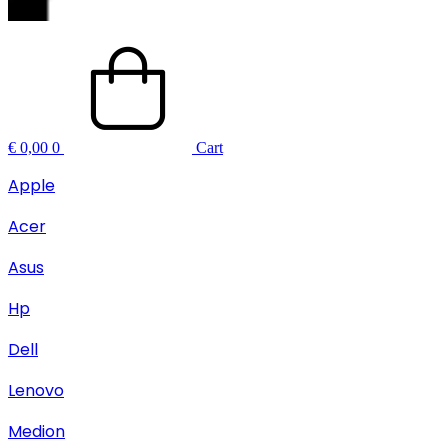
€
0,00
0
Cart
Apple
Acer
Asus
Hp
Dell
Lenovo
Medion