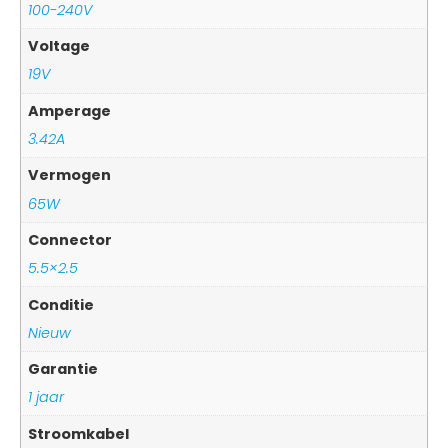
100-240V
Voltage
19V
Amperage
3.42A
Vermogen
65W
Connector
5.5×2.5
Conditie
Nieuw
Garantie
1 jaar
Stroomkabel