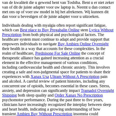
van de kwaliteit die u gewend bent van Toshiba. Bent u er niet zeker
van of dit de juiste adapter voor uw laptop is. Neemt u dan contact
met ons op of voer uw model in bij het afrekenen. Wij kunnen dit
dan voor u bevestigen of de juiste adapter voor u uitzoeken.
Individuals dealing with myalgia often report significant fatigue,
which can
Best place to Buy Pregabalin Online
stem
Lyrica Without
Prescription
from both physical and psychological factors. The
healthcare system must continue to adapt and provide support that
empowers individuals to navigate
Buy Ambien Online Overnight
their health in a way that accounts for these complexities. In the
realm of healthcare,
Prednisone For Sale Online
the concept of
therapeutic alliance has gained increasing attention as a crucial
element in the effective management of various conditions,
including cardiovascular health and chronic anxiety. This involves
creating a safe and non-judgmental space for patients to share their
experiences with
Xanax Usa
Ultram Without A Prescription
pain
and alcohol. A careful review of patient histories, including any
concurrent use of opioids, becomes essential in these cases. Stress,
anxiety, and depression can significantly impact
Tramadol Overnight
Shipping
both sleep quality and
Order Xanax No Prescription
psychomotor performance. During the past three to five years,
clinicians have increasingly recognized the interplay between sleep
and heart health, indicating a growing understanding of how
transient
Ambien Buy Without Prescription
insomnia could