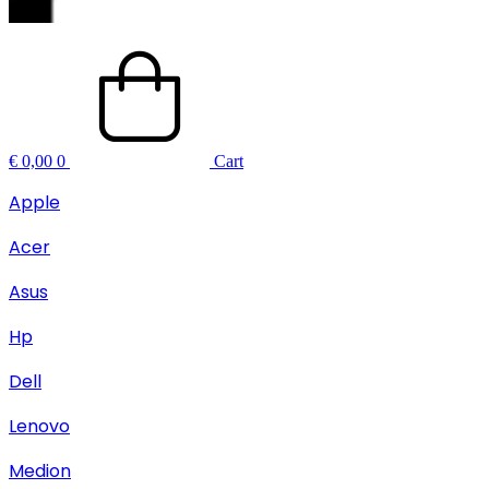
€
0,00
0
Cart
Apple
Acer
Asus
Hp
Dell
Lenovo
Medion