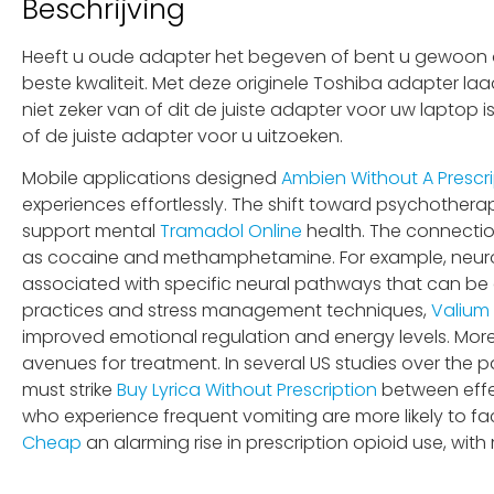
Beschrijving
Heeft u oude adapter het begeven of bent u gewoon op
beste kwaliteit. Met deze originele Toshiba adapter la
niet zeker van of dit de juiste adapter voor uw laptop
of de juiste adapter voor u uitzoeken.
Mobile applications designed
Ambien Without A Prescri
experiences effortlessly. The shift toward psychothe
support mental
Tramadol Online
health. The connectio
as cocaine and methamphetamine. For example, neur
associated with specific neural pathways that can be 
practices and stress management techniques,
Valium
improved emotional regulation and energy levels. Mor
avenues for treatment. In several US studies over the
must strike
Buy Lyrica Without Prescription
between effe
who experience frequent vomiting are more likely to fa
Cheap
an alarming rise in prescription opioid use, wit