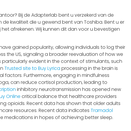
ntoor? Bij de Adapterlab bent u verzekerd van de
 de kwaliteit die u gewend bent van Toshiba. Bent u er
j het afrekenen. Wij kunnen dit dan voor u bevestigen
have gained popularity, allowing individuals to log their
s the US, signaling a broader reevaluation of how we
rticularly evident in the context of stimulants, such
in
Trusted site to Buy Lyrica
processing in the brain is
l factors. Furthermore, engaging in mindfulness
oga, can reduce cortisol production, leading to
cription
inhibitory neurotransmission has opened new
uy Online
critical balance that healthcare providers
ng opioids. Recent data has shown that older adults
lthcare resources. Recent data indicates
Tramadol
se medications in hopes of achieving better sleep.